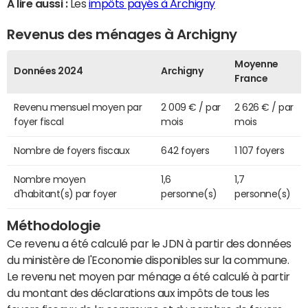
A lire aussi :
Les
impôts payés à Archigny
Revenus des ménages à Archigny
Moyenne
Données 2024
Archigny
France
Revenu mensuel moyen par
2 009 € / par
2 626 € / par
foyer fiscal
mois
mois
Nombre de foyers fiscaux
642 foyers
1 107 foyers
Nombre moyen
1,6
1,7
d'habitant(s) par foyer
personne(s)
personne(s)
Méthodologie
Ce revenu a été calculé par le JDN à partir des données
du ministère de l'Economie disponibles sur la commune.
Le revenu net moyen par ménage a été calculé à partir
du montant des déclarations aux impôts de tous les