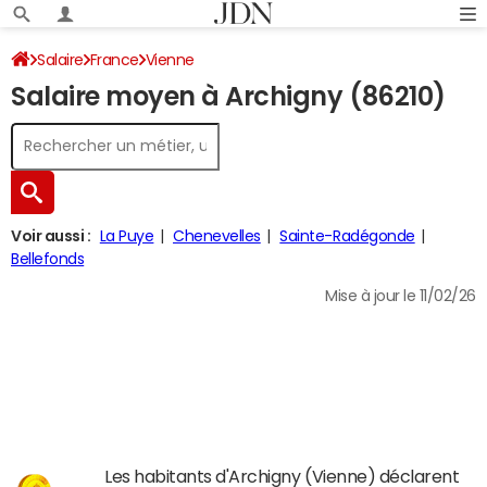
Salaire
France
Vienne
Salaire moyen à Archigny (86210)
Voir aussi :
La Puye
Chenevelles
Sainte-Radégonde
Bellefonds
Mise à jour le 11/02/26
Les habitants d'Archigny (Vienne) déclarent