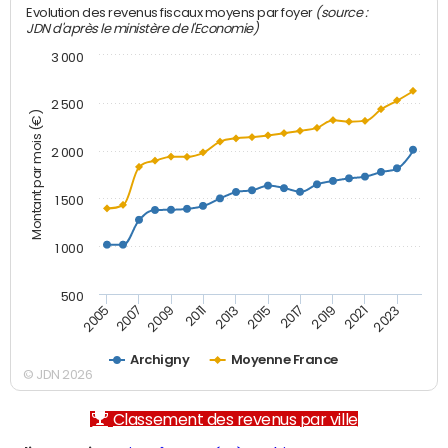
(source :
Evolution des revenus fiscaux moyens par foyer
JDN d'après le ministère de l'Economie)
3 000
2 500
Montant par mois (€)
2 000
1 500
1 000
500
2007
2017
2009
2019
2011
2021
2013
2023
2005
2015
Archigny
Moyenne France
© JDN 2026
Classement des revenus par ville