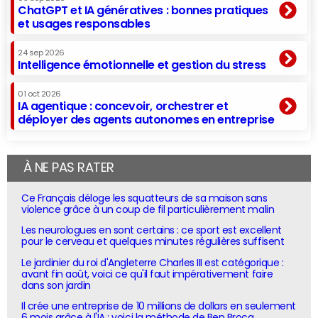
ChatGPT et IA génératives : bonnes pratiques
et usages responsables
24 sep 2026
Intelligence émotionnelle et gestion du stress
01 oct 2026
IA agentique : concevoir, orchestrer et
déployer des agents autonomes en entreprise
À NE PAS RATER
Ce Français déloge les squatteurs de sa maison sans
violence grâce à un coup de fil particulièrement malin
Les neurologues en sont certains : ce sport est excellent
pour le cerveau et quelques minutes régulières suffisent
Le jardinier du roi d'Angleterre Charles III est catégorique :
avant fin août, voici ce qu'il faut impérativement faire
dans son jardin
Il crée une entreprise de 10 millions de dollars en seulement
6 mois grâce à l'IA : voici la méthode de Ben Broca