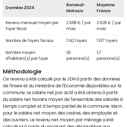
Bonneuil-
Moyenne
Données 2024
Matours
France
Revenu mensuel moyen par
2 568 € / par
2 626 € / par
foyer fiscal
mois
mois
Nombre de foyers fiscaux
1 142 foyers
1 107 foyers
Nombre moyen
1,8
1,7
d'habitant(s) par foyer
personne(s)
personne(s)
Méthodologie
Ce revenu a été calculé par le JDN à partir des données
de l'Insee et du ministère de l'Economie disponibles sur la
commune. Le salaire net par actif a été obtenu à partir
du salaire net horaire moyen de l'ensemble des salariés à
temps complet et à temps partiel de la commune. Idem
pour le salaire net moyen des cadres, des employés et
des ouvriers. Le revenu net moyen par ménage a été
calculé lui à partir du montant des déclarations aux