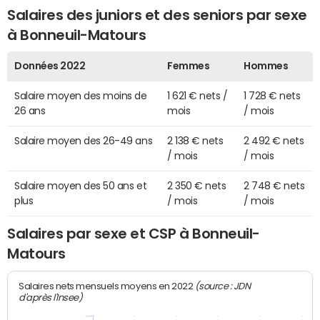
Salaires des juniors et des seniors par sexe
à Bonneuil-Matours
Données 2022
Femmes
Hommes
Salaire moyen des moins de
1 621 € nets /
1 728 € nets
26 ans
mois
/ mois
Salaire moyen des 26-49 ans
2 138 € nets
2 492 € nets
/ mois
/ mois
Salaire moyen des 50 ans et
2 350 € nets
2 748 € nets
plus
/ mois
/ mois
Salaires par sexe et CSP à Bonneuil-
Matours
(source : JDN
Salaires nets mensuels moyens en 2022
d'après l'Insee)