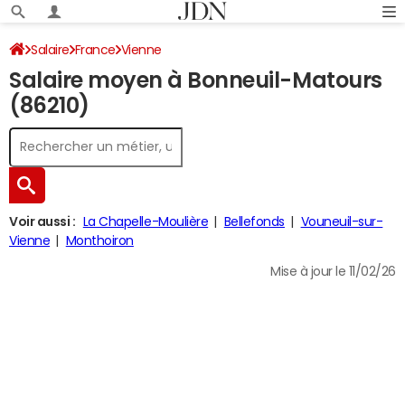
Salaire
France
Vienne
Salaire moyen à Bonneuil-Matours
(86210)
Voir aussi :
La Chapelle-Moulière
Bellefonds
Vouneuil-sur-
Vienne
Monthoiron
Mise à jour le 11/02/26