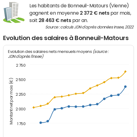
Les habitants de Bonneuil-Matours (Vienne)
gagnent en moyenne
2 372 € nets
par mois,
soit
28 463 € nets
par an.
Source : calculs JDN d'après données Insee, 2022
Evolution des salaires à Bonneuil-Matours
(source :
Evolution des salaires nets mensuels moyens
JDN d'après l'Insee)
2 750
2 500
Montant net par mois (€)
2 250
2 000
1 750