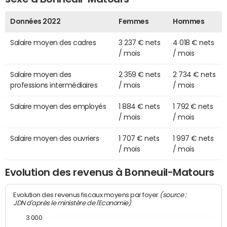
Données 2022
Femmes
Hommes
Salaire moyen des cadres
3 237 € nets
4 018 € nets
/ mois
/ mois
Salaire moyen des
2 359 € nets
2 734 € nets
professions intermédiaires
/ mois
/ mois
Salaire moyen des employés
1 884 € nets
1 792 € nets
/ mois
/ mois
Salaire moyen des ouvriers
1 707 € nets
1 997 € nets
/ mois
/ mois
Evolution des revenus à Bonneuil-Matours
(source :
Evolution des revenus fiscaux moyens par foyer
JDN d'après le ministère de l'Economie)
3 000