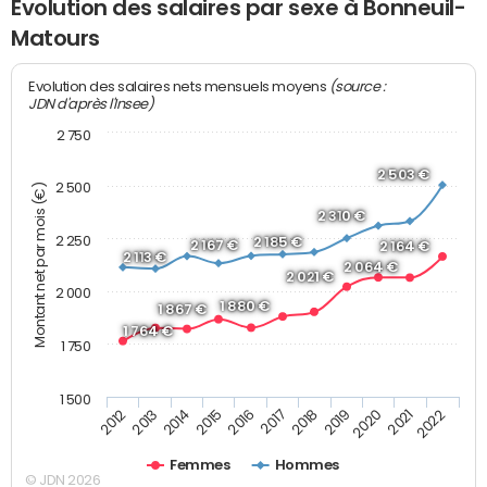
Evolution des salaires par sexe à Bonneuil-
Matours
(source :
Evolution des salaires nets mensuels moyens
JDN d'après l'Insee)
2 750
2 503 €
2 500
Montant net par mois (€)
2 310 €
2 250
2 185 €
2 167 €
2 164 €
2 113 €
2 064 €
2 021 €
2 000
1 880 €
1 867 €
1 764 €
1 750
1 500
2013
2017
2021
2014
2018
2022
2015
2019
2012
2016
2020
Femmes
Hommes
© JDN 2026