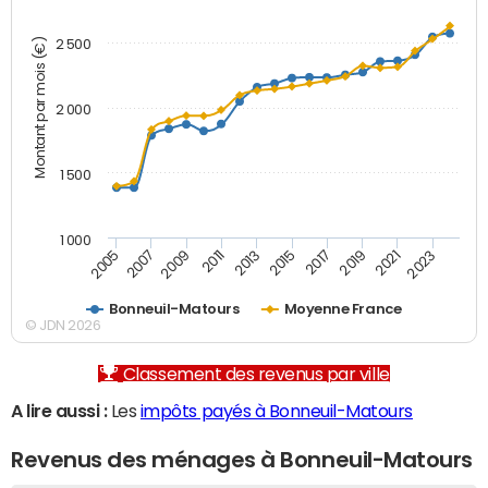
Montant par mois (€)
2 500
2 000
1 500
1 000
2007
2017
2009
2019
2011
2021
2013
2023
2005
2015
Bonneuil-Matours
Moyenne France
© JDN 2026
Classement des revenus par ville
A lire aussi :
Les
impôts payés à Bonneuil-Matours
Revenus des ménages à Bonneuil-Matours