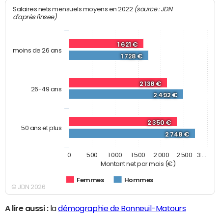
(source : JDN
Salaires nets mensuels moyens en 2022
d'après l'Insee)
1 621 €
moins de 26 ans
1 728 €
2 138 €
26-49 ans
2 492 €
2 350 €
50 ans et plus
2 748 €
0
500
1 000
1 500
2 000
2 500
3 …
Montant net par mois (€)
Femmes
Hommes
© JDN 2026
A lire aussi :
la
démographie de Bonneuil-Matours