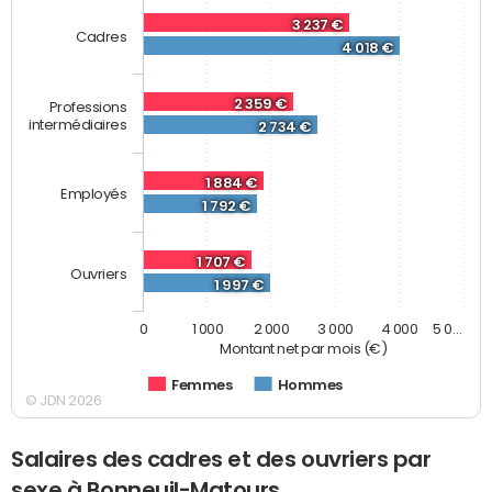
3 237 €
Cadres
4 018 €
2 359 €
Professions
intermédiaires
2 734 €
1 884 €
Employés
1 792 €
1 707 €
Ouvriers
1 997 €
0
1 000
2 000
3 000
4 000
5 0…
Montant net par mois (€)
Femmes
Hommes
© JDN 2026
Salaires des cadres et des ouvriers par
sexe à Bonneuil-Matours