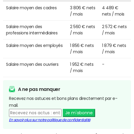
Salaire moyen des cadres
3 806 € nets
4 489 €
/ mois
nets / mois
Salaire moyen des
2 560 € nets
2 572 € nets
professions intermédiaires
/ mois
/ mois
Salaire moyen des employés
1 856 € nets
1 879 € nets
/ mois
/ mois
Salaire moyen des ouvriers
1 952 € nets
-
/ mois
A ne pas manquer
Recevez nos astuces et bons plans directement par e-
mail.
Je m'abonne
En savoir plus sur notre politique de confidentialité