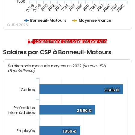
1 500
2012
2019
2014
2021
2008
2016
2010
2018
2013
2020
2015
2022
2009
2017
Bonneuil-Matours
Moyenne France
© JDN 2026
Classement des salaires par ville
Salaires par CSP à Bonneuil-Matours
(source : JDN
Salaires nets mensuels moyens en 2022
d'après l'Insee)
Cadres
3 806 €
Professions
2 560 €
intermédiaires
Employés
1 856 €