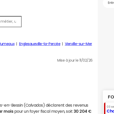
Jumeaux
Englesqueville-la-Percée
Vierville-sur-Mer
Mise à jour le 11/02/26
FO
es-en-Bessin (Calvados) déclarent des revenus
03 s
Cha
ar mois
pour un foyer fiscal moyen, soit
30 204 €