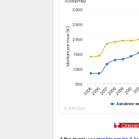
l'Economie)
3 000
2 500
Montant par mois (€)
2 000
1 500
1 000
500
2005
2006
2007
2008
2009
2010
201
Asnières-e
© JDN 2026
Classem