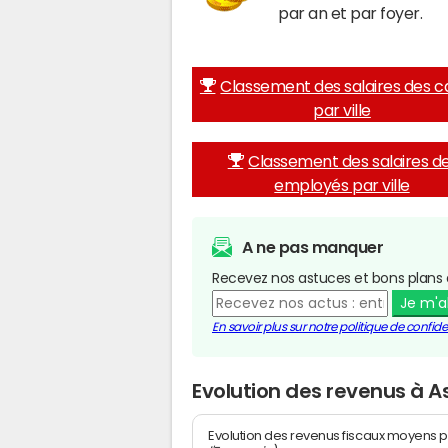
par an et par foyer.
Classement des salaires des c
par ville
Classement des salaires d
employés par ville
A ne pas manquer
Recevez nos astuces et bons plans 
Je m'
En savoir plus sur notre politique de confiden
Evolution des revenus à A
Evolution des revenus fiscaux moyens p