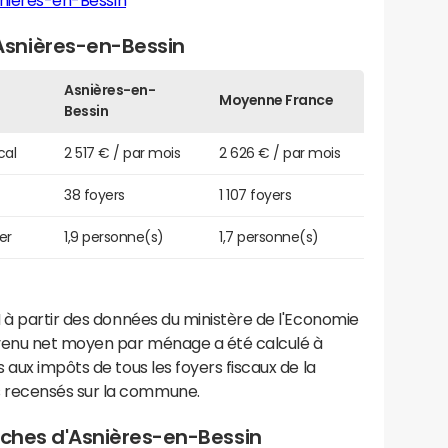
nières-en-Bessin
snières-en-Bessin
Asnières-en-
Moyenne France
Bessin
cal
2 517 € / par mois
2 626 € / par mois
38 foyers
1 107 foyers
er
1,9 personne(s)
1,7 personne(s)
 à partir des données du ministère de l'Economie
evenu net moyen par ménage a été calculé à
 aux impôts de tous les foyers fiscaux de la
 recensés sur la commune.
roches d'Asnières-en-Bessin