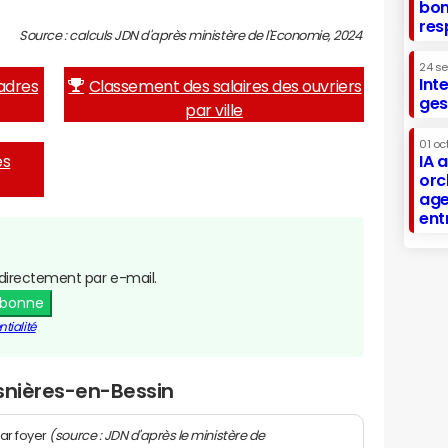
bon
res
Source : calculs JDN d'après ministère de l'Economie, 2024
24 s
Int
adres
Classement des salaires des ouvriers
ges
par ville
01 oc
es
IA 
orc
age
ent
directement par e-mail.
abonne
tialité
snières-en-Bessin
(source : JDN d'après le ministère de
ar foyer