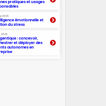
nes pratiques et usages
ponsables
ep 2026
elligence émotionnelle et
tion du stress
t 2026
agentique : concevoir,
hestrer et déployer des
nts autonomes en
reprise