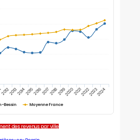
1
2012
2013
2014
2015
2016
2017
2018
2019
2020
2021
2022
2023
2024
n-Bessin
Moyenne France
ent des revenus par ville