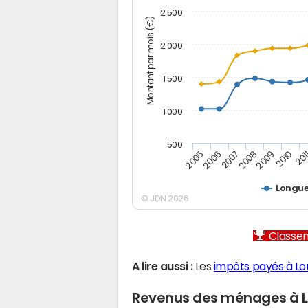
2 500
Montant par mois (€)
2 000
1 500
1 000
500
2005
2006
2007
2008
2009
2010
201
Longue
© JDN 2026
Classem
A lire aussi :
Les
impôts payés à Lo
Revenus des ménages à L