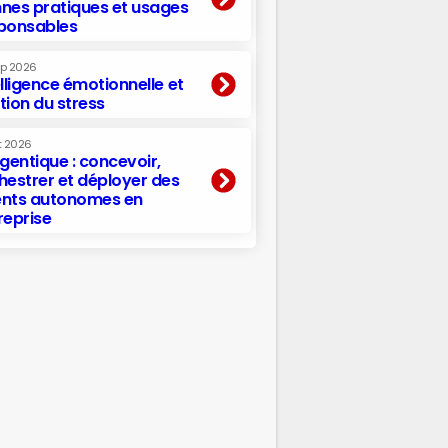
nes pratiques et usages
ponsables
ep 2026
elligence émotionnelle et
tion du stress
t 2026
agentique : concevoir,
hestrer et déployer des
nts autonomes en
reprise