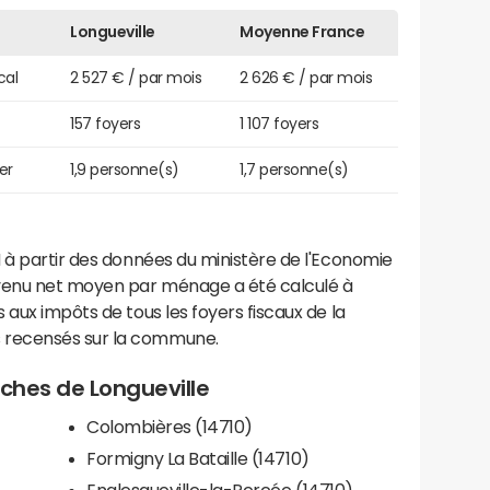
Longueville
Moyenne France
cal
2 527 € / par mois
2 626 € / par mois
157 foyers
1 107 foyers
er
1,9 personne(s)
1,7 personne(s)
 à partir des données du ministère de l'Economie
evenu net moyen par ménage a été calculé à
 aux impôts de tous les foyers fiscaux de la
 recensés sur la commune.
roches de Longueville
Colombières (14710)
Formigny La Bataille (14710)
Englesqueville-la-Percée (14710)