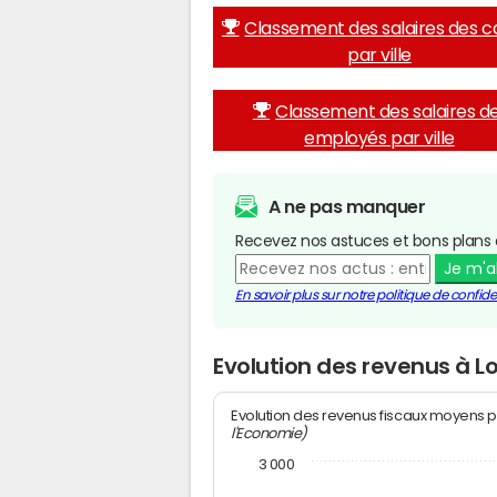
Classement des salaires des c
par ville
Classement des salaires d
employés par ville
A ne pas manquer
Recevez nos astuces et bons plans 
Je m'
En savoir plus sur notre politique de confiden
Evolution des revenus à L
Evolution des revenus fiscaux moyens p
l'Economie)
3 000