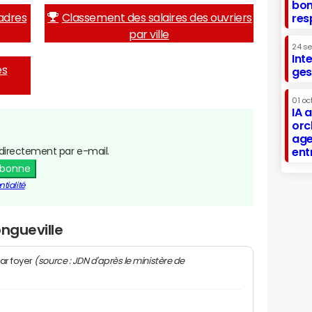
bon
adres
Classement des salaires des ouvriers
res
par ville
24 s
Int
es
ges
01 oc
IA 
orc
age
directement par e-mail.
ent
abonne
tialité
ongueville
(source : JDN d'après le ministère de
ar foyer