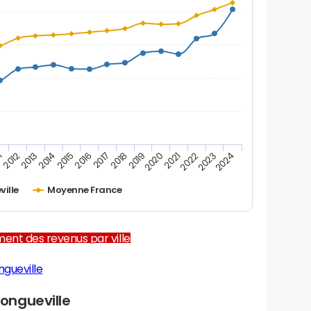
1
2012
2013
2014
2015
2016
2017
2018
2019
2020
2021
2022
2023
2024
ville
Moyenne France
ent des revenus par ville
ngueville
ongueville