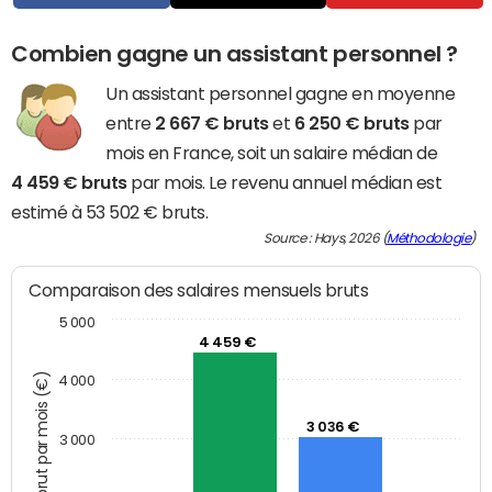
Combien gagne un assistant personnel ?
Un assistant personnel gagne en moyenne
entre
2 667 € bruts
et
6 250 € bruts
par
mois en France, soit un salaire médian de
4 459 € bruts
par mois. Le revenu annuel médian est
estimé à 53 502 € bruts.
Source : Hays, 2026 (
Méthodologie
)
Comparaison des salaires mensuels bruts
5 000
4 459 €
Montant brut par mois (€)
4 000
3 036 €
3 000