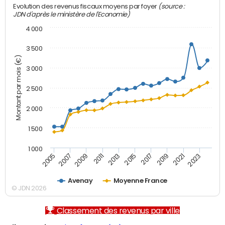
(source :
Evolution des revenus fiscaux moyens par foyer
JDN d'après le ministère de l'Economie)
4 000
3 500
Montant par mois (€)
3 000
2 500
2 000
1 500
1 000
2007
2017
2005
2015
2013
2023
2011
2021
2009
2019
Avenay
Moyenne France
© JDN 2026
Classement des revenus par ville