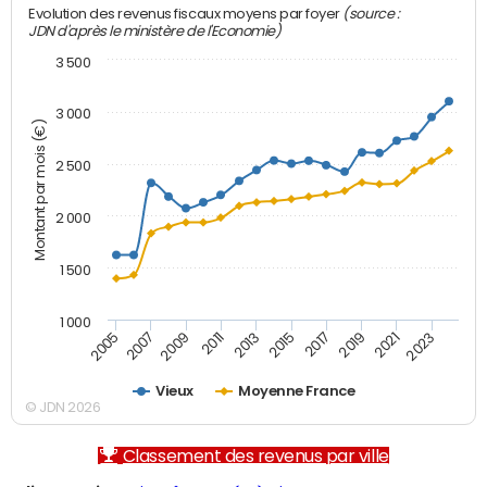
(source :
Evolution des revenus fiscaux moyens par foyer
JDN d'après le ministère de l'Economie)
3 500
3 000
Montant par mois (€)
2 500
2 000
1 500
1 000
2007
2017
2009
2019
2011
2021
2013
2023
2005
2015
Vieux
Moyenne France
© JDN 2026
Classement des revenus par ville