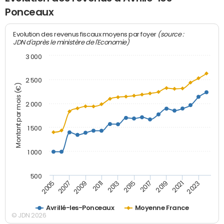
Ponceaux
(source :
Evolution des revenus fiscaux moyens par foyer
JDN d'après le ministère de l'Economie)
3 000
2 500
Montant par mois (€)
2 000
1 500
1 000
500
2007
2017
2009
2019
2011
2021
2013
2023
2005
2015
Avrillé-les-Ponceaux
Moyenne France
© JDN 2026