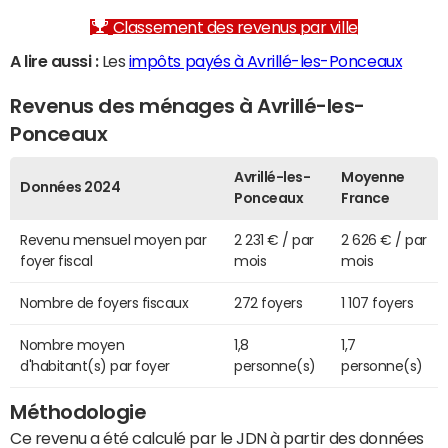
Classement des revenus par ville
A lire aussi :
Les
impôts payés à Avrillé-les-Ponceaux
Revenus des ménages à Avrillé-les-
Ponceaux
Avrillé-les-
Moyenne
Données 2024
Ponceaux
France
Revenu mensuel moyen par
2 231 € / par
2 626 € / par
foyer fiscal
mois
mois
Nombre de foyers fiscaux
272 foyers
1 107 foyers
Nombre moyen
1,8
1,7
d'habitant(s) par foyer
personne(s)
personne(s)
Méthodologie
Ce revenu a été calculé par le JDN à partir des données