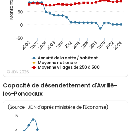
Montants (€)
50
0
-50
2024
2022
2020
2018
2016
2014
2012
2010
2008
2006
2002
2000
Annuité de la dette / habitant
Moyenne nationale
Moyenne villages de 250 à 500
© JDN 2026
Capacité de désendettement d'Avrillé-
les-Ponceaux
(Source : JDN d'après ministère de l'Economie)
5
4