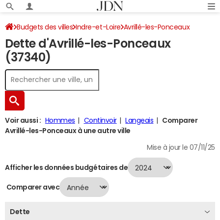
Budgets des villes
Indre-et-Loire
Avrillé-les-Ponceaux
Dette d'Avrillé-les-Ponceaux
Dette au 31/12/2024
(37340)
Voir aussi :
Hommes
Continvoir
Langeais
Comparer
Avrillé-les-Ponceaux à une autre ville
Mise à jour le 07/11/25
Afficher les données budgétaires de
Comparer avec
Dette