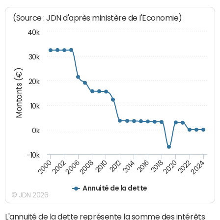
(Source : JDN d'après ministère de l'Economie)
40k
30k
Montants (€)
20k
10k
0k
-10k
2002
2012
2020
2006
2014
2022
2008
2016
2024
2000
2010
2018
Annuité de la dette
© JDN 2026
L'annuité de la dette représente la somme des intérêts