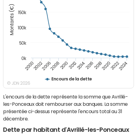
Montants (€)
150k
100k
50k
0k
2008
2022
2002
2018
2014
2010
2024
2006
2020
2000
2016
2012
Encours de la dette
© JDN 2026
L'encours de la dette représente la somme que Avrillé-
les-Ponceaux doit rembourser aux banques. La somme
présentée ci-dessus représente l'encours total au 31
décembre.
Dette par habitant d'Avrillé-les-Ponceaux