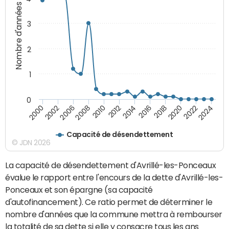
Nombre d'années
3
2
1
0
2018
2002
2022
2008
2012
2016
2000
2020
2006
2024
2010
2014
Capacité de désendettement
© JDN 2026
La capacité de désendettement d'Avrillé-les-Ponceaux
évalue le rapport entre l'encours de la dette d'Avrillé-les-
Ponceaux et son épargne (sa capacité
d'autofinancement). Ce ratio permet de déterminer le
nombre d'années que la commune mettra à rembourser
la totalité de sa dette si elle y consacre tous les ans