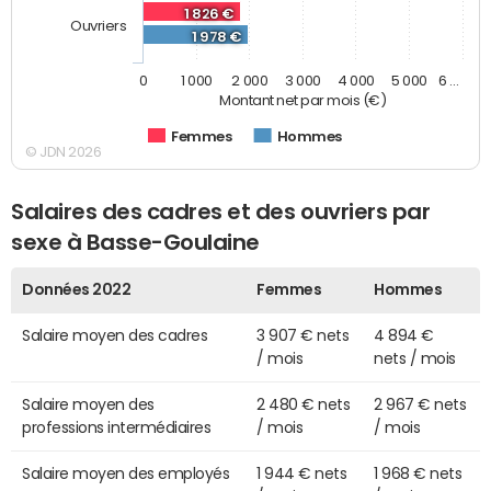
1 826 €
Ouvriers
1 978 €
0
1 000
2 000
3 000
4 000
5 000
6 …
Montant net par mois (€)
Femmes
Hommes
© JDN 2026
Salaires des cadres et des ouvriers par
sexe à Basse-Goulaine
Données 2022
Femmes
Hommes
Salaire moyen des cadres
3 907 € nets
4 894 €
/ mois
nets / mois
Salaire moyen des
2 480 € nets
2 967 € nets
professions intermédiaires
/ mois
/ mois
Salaire moyen des employés
1 944 € nets
1 968 € nets