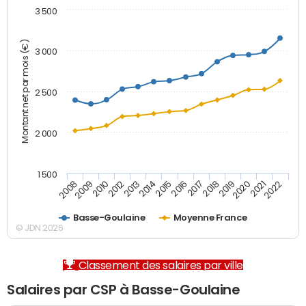
3 500
Montant net par mois (€)
3 000
2 500
2 000
1 500
2012
2019
2014
2021
2008
2016
2010
2018
2013
2020
2015
2022
2009
2017
Basse-Goulaine
Moyenne France
© JDN 2026
Classement des salaires par ville
Salaires par CSP à Basse-Goulaine