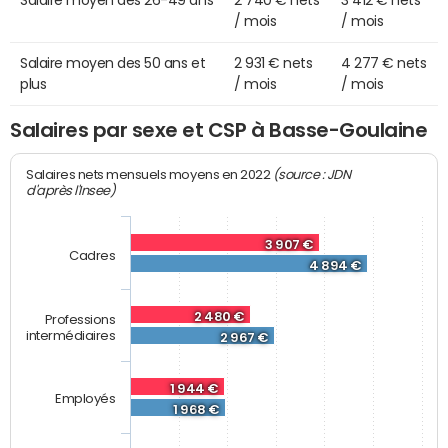
Salaire moyen des 26-49 ans
2 740 € nets
3 412 € nets
/ mois
/ mois
Salaire moyen des 50 ans et
2 931 € nets
4 277 € nets
plus
/ mois
/ mois
Salaires par sexe et CSP à Basse-Goulaine
(source : JDN
Salaires nets mensuels moyens en 2022
d'après l'Insee)
3 907 €
Cadres
4 894 €
2 480 €
Professions
intermédiaires
2 967 €
1 944 €
Employés
1 968 €