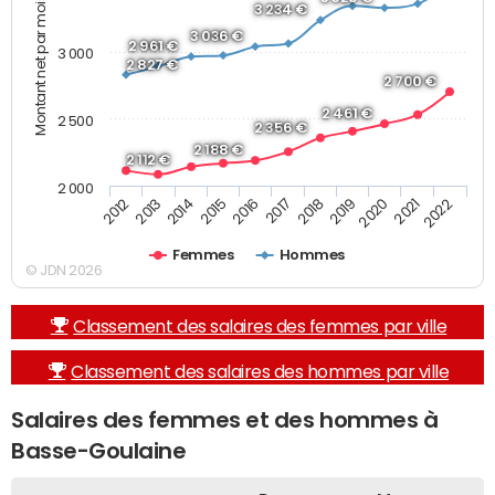
Montant net par mois (€)
3 234 €
3 036 €
2 961 €
3 000
2 827 €
2 700 €
2 461 €
2 500
2 356 €
2 188 €
2 112 €
2 000
2019
2017
2015
2013
2022
2020
2018
2016
2014
2012
2021
Femmes
Hommes
© JDN 2026
Classement des salaires des femmes par ville
Classement des salaires des hommes par ville
Salaires des femmes et des hommes à
Basse-Goulaine