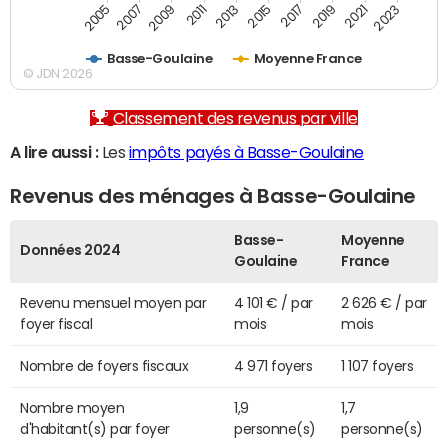
2007
2017
2005
2015
2013
2023
2011
2021
2009
2019
Basse-Goulaine
Moyenne France
© JDN 2026
Classement des revenus par ville
A lire aussi :
Les
impôts payés à Basse-Goulaine
Revenus des ménages à Basse-Goulaine
Basse-
Moyenne
Données 2024
Goulaine
France
Revenu mensuel moyen par
4 101 € / par
2 626 € / par
foyer fiscal
mois
mois
Nombre de foyers fiscaux
4 971 foyers
1 107 foyers
Nombre moyen
1,9
1,7
d'habitant(s) par foyer
personne(s)
personne(s)