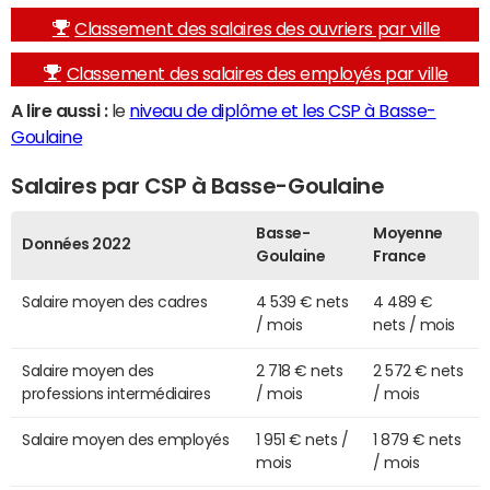
Classement des salaires des ouvriers par ville
Classement des salaires des employés par ville
A lire aussi :
le
niveau de diplôme et les CSP à Basse-
Goulaine
Salaires par CSP à Basse-Goulaine
Basse-
Moyenne
Données 2022
Goulaine
France
Salaire moyen des cadres
4 539 € nets
4 489 €
/ mois
nets / mois
Salaire moyen des
2 718 € nets
2 572 € nets
professions intermédiaires
/ mois
/ mois
Salaire moyen des employés
1 951 € nets /
1 879 € nets
mois
/ mois