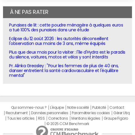
À NE PAS RATER
Punaises de lit : cette poudre ménagère à quelques euros
a tué 100% des punaises dans une étude
Eclipse du 12 août 2026 : les autorités déconseillent
l'observation aux moins de 3 ans, même équipés
Plus que deux mois pour la visiter : l'île d'Hydra est le paradis
du silence, voitures, motos et vélos y sont interdits
Pr. Alinka Greasley : "Pour les femmes de plus de 40 ans,
danser entretient la santé cardiovasculaire et l'équilibre
mental"
Qui sommes-nous ?
L'équipe
Notre société
Publicité
Contact
Recrutement
Données personnelles
Paramétrer les cookies
Gérer Utiq
Tous les articles
RSS
Corrections
Mentions légales
Groupe Figaro
© 2025 CCM Benchmark