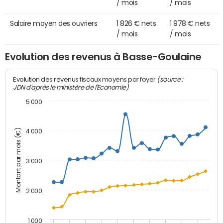
/ mois
/ mois
Salaire moyen des ouvriers
1 826 € nets
1 978 € nets
/ mois
/ mois
Evolution des revenus à Basse-Goulaine
(source :
Evolution des revenus fiscaux moyens par foyer
JDN d'après le ministère de l'Economie)
5 000
Montant par mois (€)
4 000
3 000
2 000
1 000