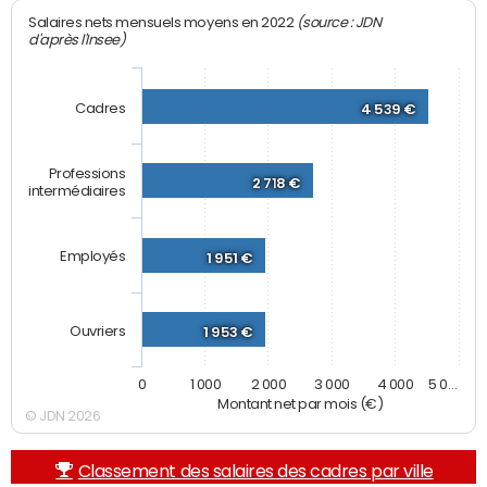
(source : JDN
Salaires nets mensuels moyens en 2022
d'après l'Insee)
Cadres
4 539 €
Professions
2 718 €
intermédiaires
Employés
1 951 €
Ouvriers
1 953 €
0
1 000
2 000
3 000
4 000
5 0…
Montant net par mois (€)
© JDN 2026
Classement des salaires des cadres par ville