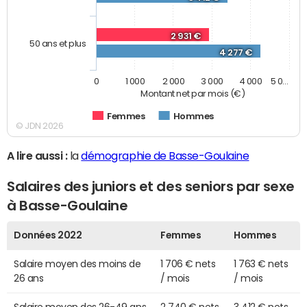
2 931 €
50 ans et plus
4 277 €
0
1 000
2 000
3 000
4 000
5 0…
Montant net par mois (€)
Femmes
Hommes
© JDN 2026
A lire aussi :
la
démographie de Basse-Goulaine
Salaires des juniors et des seniors par sexe
à Basse-Goulaine
Données 2022
Femmes
Hommes
Salaire moyen des moins de
1 706 € nets
1 763 € nets
26 ans
/ mois
/ mois