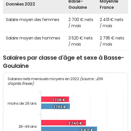
Basse-
Moyenne
Données 2022
Goulaine
France
Salaire moyen des femmes
2 700 € nets
2 401 € nets
/ mois
/ mois
Salaire moyen des hommes
3 520 € nets
2 795 € nets
/ mois
/ mois
Salaires par classe d'âge et sexe à Basse-
Goulaine
(source : JDN
Salaires nets mensuels moyens en 2022
d'après l'Insee)
1 706 €
moins de 26 ans
1 763 €
2 740 €
26-49 ans
3 412 €