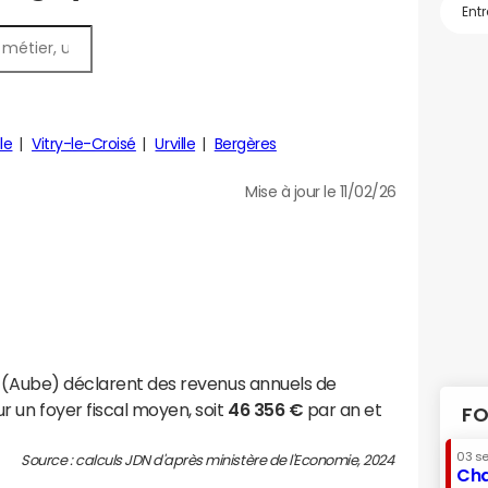
le
Vitry-le-Croisé
Urville
Bergères
Mise à jour le 11/02/26
y (Aube) déclarent des revenus annuels de
r un foyer fiscal moyen, soit
46 356 €
par an et
FO
03 s
Source : calculs JDN d'après ministère de l'Economie, 2024
Cha