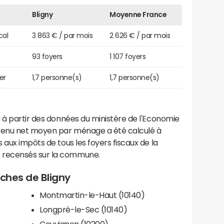
Bligny
Moyenne France
cal
3 863 € / par mois
2 626 € / par mois
93 foyers
1 107 foyers
er
1,7 personne(s)
1,7 personne(s)
 à partir des données du ministère de l'Economie
evenu net moyen par ménage a été calculé à
 aux impôts de tous les foyers fiscaux de la
 recensés sur la commune.
oches de Bligny
Montmartin-le-Haut (10140)
Longpré-le-Sec (10140)
Couvignon (10200)