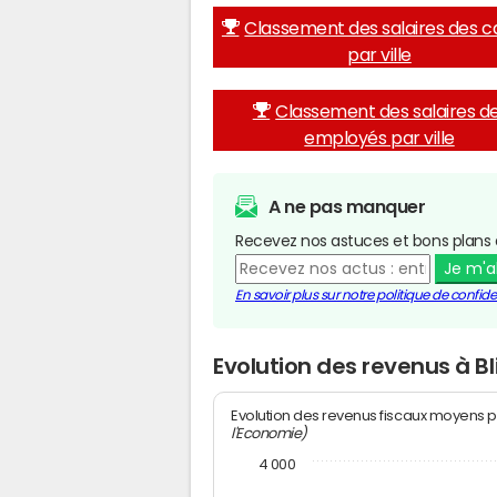
Classement des salaires des c
par ville
Classement des salaires d
employés par ville
A ne pas manquer
Recevez nos astuces et bons plans 
Je m'
En savoir plus sur notre politique de confiden
Evolution des revenus à B
Evolution des revenus fiscaux moyens p
l'Economie)
4 000