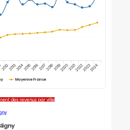
2012
2017
2022
1
2016
2021
2015
2020
2014
2019
2024
2013
2018
2023
ny
Moyenne France
ent des revenus par ville
igny
ligny