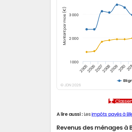
Montant par mois (€)
3 000
2 000
1 000
2007
2006
201
2005
2010
2009
2008
Blig
© JDN 2026
Classem
A lire aussi :
Les
impôts payés à Bl
Revenus des ménages à B