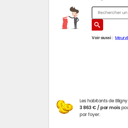
Voir aussi :
Meurvil
Les habitants de Blign
3 863 € / par mois
pou
par foyer.