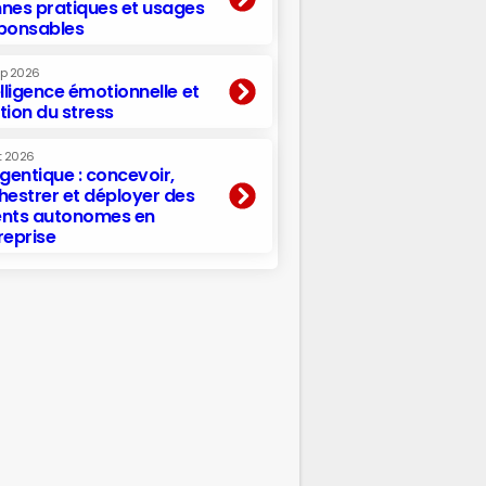
nes pratiques et usages
ponsables
ep 2026
elligence émotionnelle et
tion du stress
t 2026
agentique : concevoir,
hestrer et déployer des
nts autonomes en
reprise