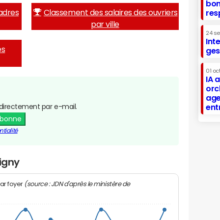
bon
adres
Classement des salaires des ouvriers
res
par ville
24 s
Int
es
ges
01 oc
IA 
orc
age
directement par e-mail.
ent
abonne
tialité
ligny
(source : JDN d'après le ministère de
ar foyer