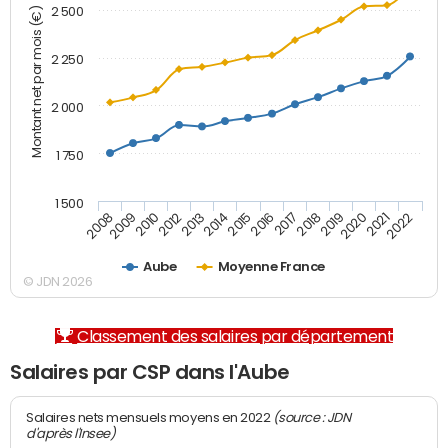
2 500
Montant net par mois (€)
2 250
2 000
1 750
1 500
2012
2019
2014
2021
2008
2016
2010
2018
2013
2020
2015
2022
2009
2017
Aube
Moyenne France
© JDN 2026
Classement des salaires par département
Salaires par CSP dans l'Aube
(source : JDN
Salaires nets mensuels moyens en 2022
d'après l'Insee)