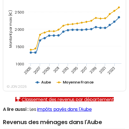
Montant par mois (€)
2 500
2 000
1 500
1 000
2007
2017
2009
2019
2011
2021
2013
2023
2005
2015
Aube
Moyenne France
© JDN 2026
Classement des revenus par département
A lire aussi :
Les
impôts payés dans l'Aube
Revenus des ménages dans l'Aube