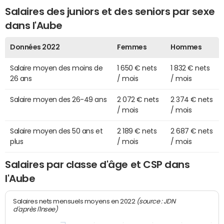
Salaires des juniors et des seniors par sexe
dans l'Aube
Données 2022
Femmes
Hommes
Salaire moyen des moins de
1 650 € nets
1 832 € nets
26 ans
/ mois
/ mois
Salaire moyen des 26-49 ans
2 072 € nets
2 374 € nets
/ mois
/ mois
Salaire moyen des 50 ans et
2 189 € nets
2 687 € nets
plus
/ mois
/ mois
Salaires par classe d'âge et CSP dans
l'Aube
(source : JDN
Salaires nets mensuels moyens en 2022
d'après l'Insee)