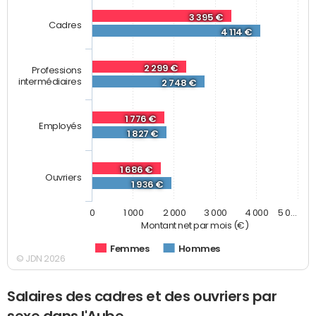
3 395 €
Cadres
4 114 €
2 299 €
Professions
intermédiaires
2 748 €
1 776 €
Employés
1 827 €
1 686 €
Ouvriers
1 936 €
0
1 000
2 000
3 000
4 000
5 0…
Montant net par mois (€)
Femmes
Hommes
© JDN 2026
Salaires des cadres et des ouvriers par