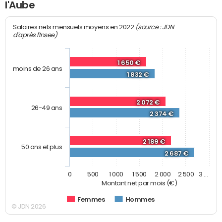
l'Aube
(source : JDN
Salaires nets mensuels moyens en 2022
d'après l'Insee)
1 650 €
moins de 26 ans
1 832 €
2 072 €
26-49 ans
2 374 €
2 189 €
50 ans et plus
2 687 €
0
500
1 000
1 500
2 000
2 500
3 …
Montant net par mois (€)
Femmes
Hommes
© JDN 2026