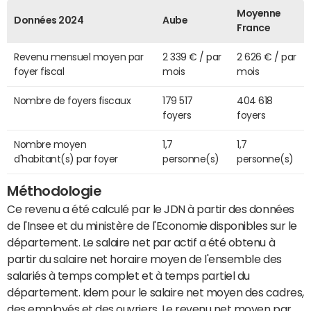
Moyenne
Données 2024
Aube
France
Revenu mensuel moyen par
2 339 € / par
2 626 € / par
foyer fiscal
mois
mois
Nombre de foyers fiscaux
179 517
404 618
foyers
foyers
Nombre moyen
1,7
1,7
d'habitant(s) par foyer
personne(s)
personne(s)
Méthodologie
Ce revenu a été calculé par le JDN à partir des données
de l'Insee et du ministère de l'Economie disponibles sur le
département. Le salaire net par actif a été obtenu à
partir du salaire net horaire moyen de l'ensemble des
salariés à temps complet et à temps partiel du
département. Idem pour le salaire net moyen des cadres,
des employés et des ouvriers. Le revenu net moyen par