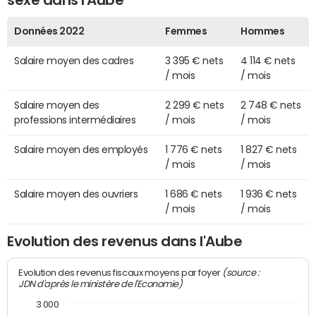
sexe dans l'Aube
Données 2022
Femmes
Hommes
Salaire moyen des cadres
3 395 € nets
4 114 € nets
/ mois
/ mois
Salaire moyen des
2 299 € nets
2 748 € nets
professions intermédiaires
/ mois
/ mois
Salaire moyen des employés
1 776 € nets
1 827 € nets
/ mois
/ mois
Salaire moyen des ouvriers
1 686 € nets
1 936 € nets
/ mois
/ mois
Evolution des revenus dans l'Aube
(source :
Evolution des revenus fiscaux moyens par foyer
JDN d'après le ministère de l'Economie)
3 000