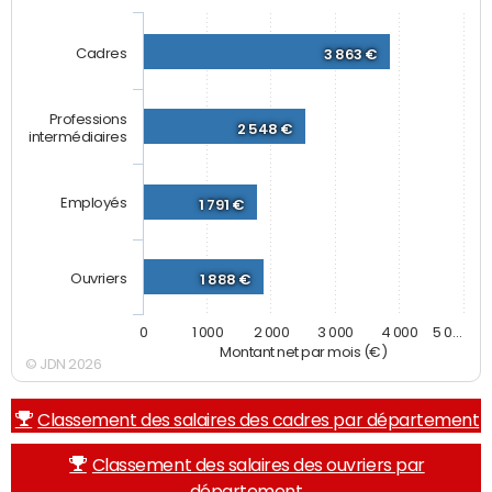
Cadres
3 863 €
Professions
2 548 €
intermédiaires
Employés
1 791 €
Ouvriers
1 888 €
0
1 000
2 000
3 000
4 000
5 0…
Montant net par mois (€)
© JDN 2026
Classement des salaires des cadres par département
Classement des salaires des ouvriers par
département