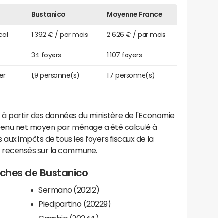
Bustanico
Moyenne France
cal
1 392 € / par mois
2 626 € / par mois
34 foyers
1 107 foyers
er
1,9 personne(s)
1,7 personne(s)
 à partir des données du ministère de l'Economie
evenu net moyen par ménage a été calculé à
 aux impôts de tous les foyers fiscaux de la
 recensés sur la commune.
roches de Bustanico
Sermano (20212)
Piedipartino (20229)
Cambia (20244)