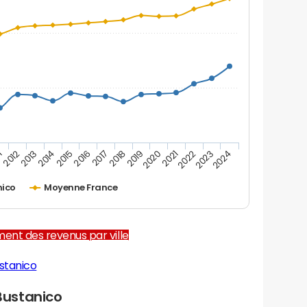
1
2012
2013
2014
2015
2016
2017
2018
2019
2020
2021
2022
2023
2024
nico
Moyenne France
ent des revenus par ville
stanico
Bustanico