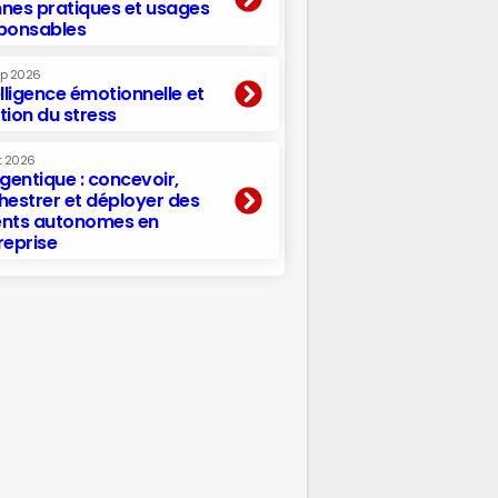
nes pratiques et usages
ponsables
ep 2026
elligence émotionnelle et
tion du stress
t 2026
agentique : concevoir,
hestrer et déployer des
nts autonomes en
reprise