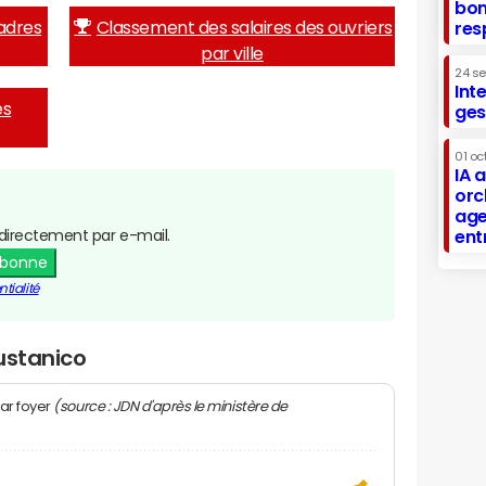
bon
adres
Classement des salaires des ouvriers
res
par ville
24 s
Int
es
ges
01 oc
IA 
orc
age
directement par e-mail.
ent
abonne
tialité
ustanico
(source : JDN d'après le ministère de
ar foyer