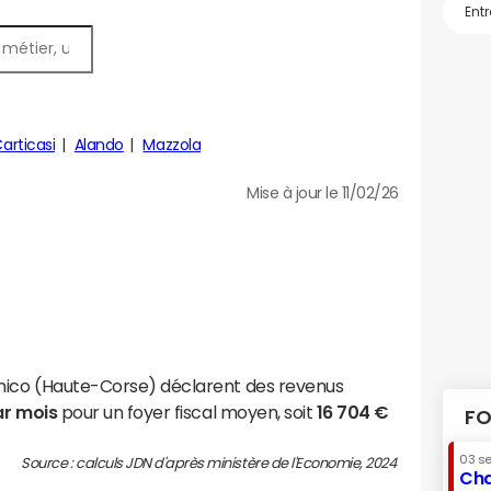
articasi
Alando
Mazzola
Mise à jour le 11/02/26
anico (Haute-Corse) déclarent des revenus
ar mois
pour un foyer fiscal moyen, soit
16 704 €
FO
03 s
Source : calculs JDN d'après ministère de l'Economie, 2024
Cha