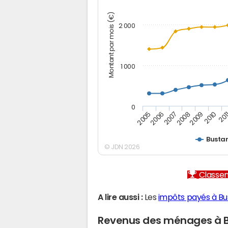
Montant par mois (€)
2 000
1 000
0
2005
2006
2007
2008
2009
2010
201
Busta
© JDN 2026
Classem
A lire aussi :
Les
impôts payés à Bu
Revenus des ménages à 