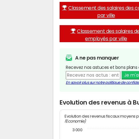
Classement des salaires des c
par ville
Classement des salaires d
employés par ville
A ne pas manquer
Recevez nos astuces et bons plans 
Je m'
En savoir plus sur notre politique de confiden
Evolution des revenus à B
Evolution des revenus fiscaux moyens p
l'Economie)
3 000