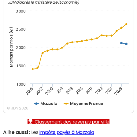
JDN d'après le ministère de l'Economie)
3 000
Montant par mois (€)
2 500
2 000
1 500
1 000
2007
2017
2009
2019
2011
2021
2013
2023
2005
2015
Mazzola
Moyenne France
© JDN 2026
Classement des revenus par ville
A lire aussi :
Les
impôts payés à Mazzola