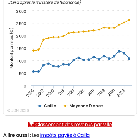
JDN d'après le ministère de l'Economie)
3 000
2 500
Montant par mois (€)
2 000
1 500
1 000
500
0
2007
2017
2009
2019
2011
2021
2013
2023
2005
2015
Cailla
Moyenne France
© JDN 2026
Classement des revenus par ville
A lire aussi :
Les
impôts payés à Cailla