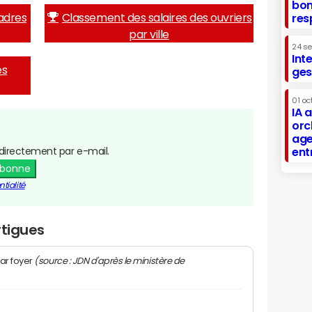
bon
adres
Classement des salaires des ouvriers
res
par ville
24 s
Int
es
ges
01 oc
IA 
orc
age
directement par e-mail.
ent
abonne
tialité
rtigues
(source : JDN d'après le ministère de
ar foyer