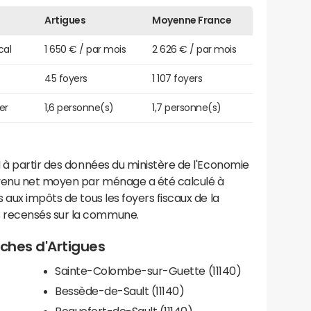
Artigues
Moyenne France
cal
1 650 € / par mois
2 626 € / par mois
45 foyers
1 107 foyers
er
1,6 personne(s)
1,7 personne(s)
 à partir des données du ministère de l'Economie
evenu net moyen par ménage a été calculé à
 aux impôts de tous les foyers fiscaux de la
 recensés sur la commune.
oches d'Artigues
Sainte-Colombe-sur-Guette (11140)
Bessède-de-Sault (11140)
Roquefort-de-Sault (11140)