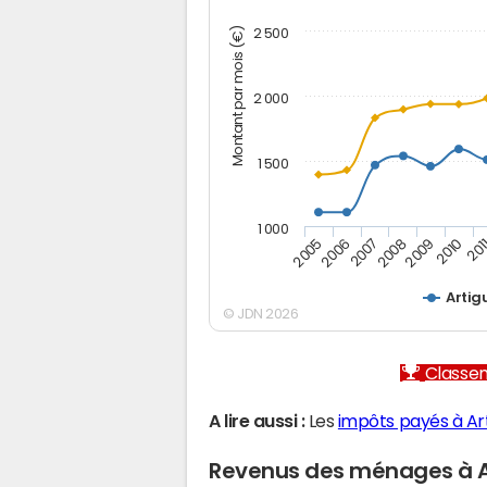
Montant par mois (€)
2 500
2 000
1 500
1 000
2005
2006
2007
2008
2009
2010
201
Artig
© JDN 2026
Classem
A lire aussi :
Les
impôts payés à Ar
Revenus des ménages à A