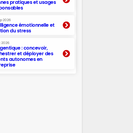
nes pratiques et usages
ponsables
ep 2026
elligence émotionnelle et
tion du stress
t 2026
agentique : concevoir,
hestrer et déployer des
nts autonomes en
reprise