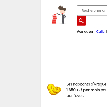
Voir aussi :
Cailla
Les habitants d'Artigu
1 650 € / par mois
pour
par foyer.