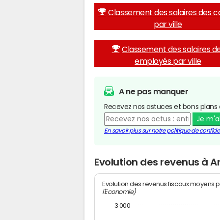
Classement des salaires des c
par ville
Classement des salaires d
employés par ville
A ne pas manquer
Recevez nos astuces et bons plans 
Je m'
En savoir plus sur notre politique de confiden
Evolution des revenus à A
Evolution des revenus fiscaux moyens p
l'Economie)
3 000