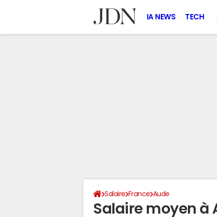
IA NEWS
TECH
Salaire
France
Aude
Salaire moyen à A