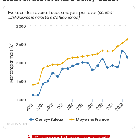
(source :
Evolution des revenus fiscaux moyens par foyer
JDN d'après le ministère de l'Economie)
3 000
Montant par mois (€)
2 500
2 000
1 500
1 000
2007
2017
2009
2019
2011
2021
2013
2023
2005
2015
Cerisy-Buleux
Moyenne France
© JDN 2026
Classement des revenus par ville