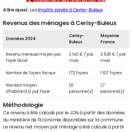
A lire aussi :
Les
impôts payés à Cerisy-Buleux
Revenus des ménages à Cerisy-Buleux
Cerisy-
Moyenne
Données 2024
Buleux
France
Revenu mensuel moyen par
2 140 € / par
2 626 € / par
foyer fiscal
mois
mois
Nombre de foyers fiscaux
172 foyers
1 107 foyers
Nombre moyen
1,6
1,7
d'habitant(s) par foyer
personne(s)
personne(s)
Méthodologie
Ce revenu a été calculé par le JDN à partir des données
du ministère de l'Economie disponibles sur la commune.
Le revenu net moyen par ménage a été calculé à partir