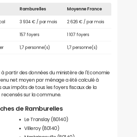
Ramburelles
Moyenne France
cal
3 934 € / par mois
2 626 € / par mois
157 foyers
1 107 foyers
er
1,7 personne(s)
1,7 personne(s)
 à partir des données du ministère de l'Economie
evenu net moyen par ménage a été calculé à
 aux impôts de tous les foyers fiscaux de la
 recensés sur la commune.
roches de Ramburelles
Le Translay (80140)
Villeroy (80140)
Martainneville (80140)