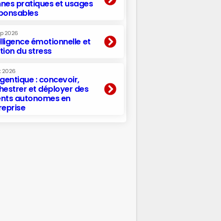
nes pratiques et usages
ponsables
ep 2026
elligence émotionnelle et
tion du stress
t 2026
agentique : concevoir,
hestrer et déployer des
nts autonomes en
reprise