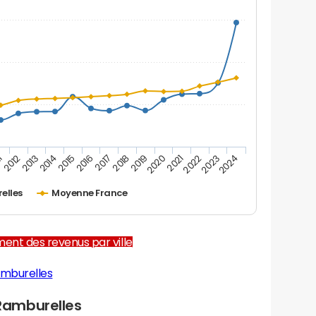
2012
2017
2022
1
2016
2021
2015
2020
2014
2019
2024
2013
2018
2023
elles
Moyenne France
ent des revenus par ville
amburelles
Ramburelles