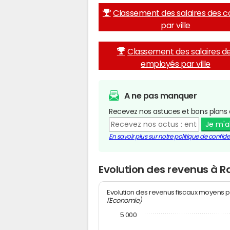
Classement des salaires des c
par ville
Classement des salaires d
employés par ville
A ne pas manquer
Recevez nos astuces et bons plans 
Je m'
En savoir plus sur notre politique de confiden
Evolution des revenus à 
Evolution des revenus fiscaux moyens p
l'Economie)
5 000