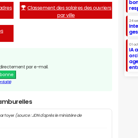
bon
adres
Classement des salaires des ouvriers
res
par ville
24 s
Int
es
ges
01 oc
IA 
orc
age
directement par e-mail.
ent
abonne
tialité
Ramburelles
(source : JDN d'après le ministère de
ar foyer