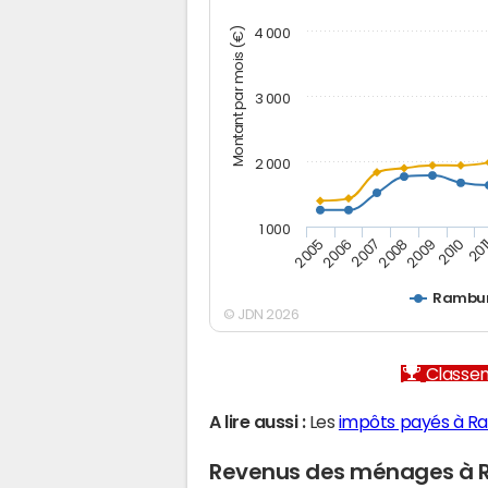
Montant par mois (€)
4 000
3 000
2 000
1 000
2007
2006
201
2005
2010
2009
2008
Rambur
© JDN 2026
Classem
A lire aussi :
Les
impôts payés à R
Revenus des ménages à 