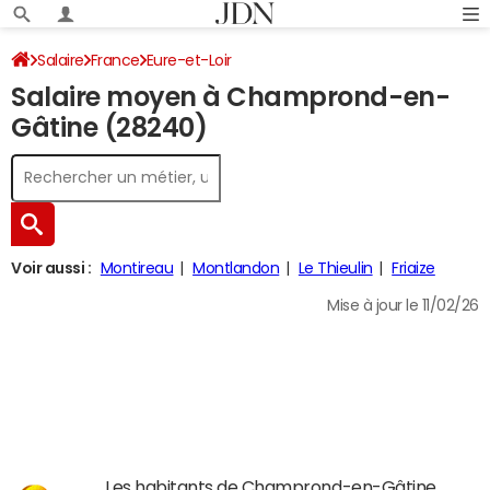
Salaire
France
Eure-et-Loir
Salaire moyen à Champrond-en-
Gâtine (28240)
Voir aussi :
Montireau
Montlandon
Le Thieulin
Friaize
Mise à jour le 11/02/26
Les habitants de Champrond-en-Gâtine