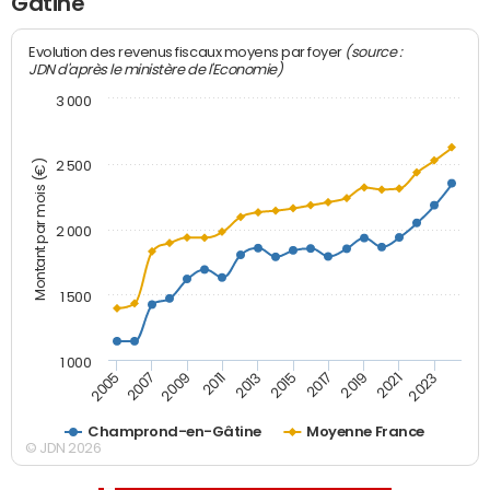
Gâtine
(source :
Evolution des revenus fiscaux moyens par foyer
JDN d'après le ministère de l'Economie)
3 000
Montant par mois (€)
2 500
2 000
1 500
1 000
2007
2017
2009
2019
2011
2021
2013
2023
2005
2015
Champrond-en-Gâtine
Moyenne France
© JDN 2026