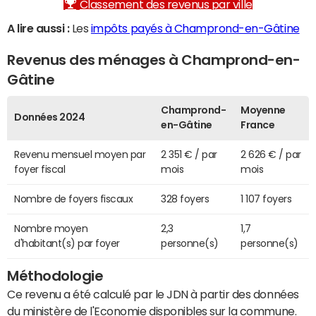
Classement des revenus par ville
A lire aussi :
Les
impôts payés à Champrond-en-Gâtine
Revenus des ménages à Champrond-en-
Gâtine
Champrond-
Moyenne
Données 2024
en-Gâtine
France
Revenu mensuel moyen par
2 351 € / par
2 626 € / par
foyer fiscal
mois
mois
Nombre de foyers fiscaux
328 foyers
1 107 foyers
Nombre moyen
2,3
1,7
d'habitant(s) par foyer
personne(s)
personne(s)
Méthodologie
Ce revenu a été calculé par le JDN à partir des données
du ministère de l'Economie disponibles sur la commune.