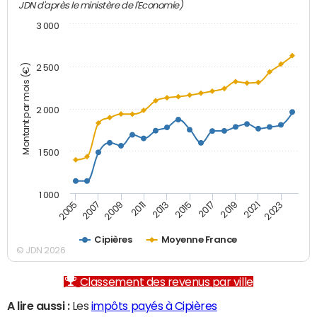
JDN d'après le ministère de l'Economie)
3 000
Montant par mois (€)
2 500
2 000
1 500
1 000
2007
2017
2009
2019
2011
2021
2013
2023
2005
2015
Cipières
Moyenne France
© JDN 2026
Classement des revenus par ville
A lire aussi :
Les
impôts payés à Cipières