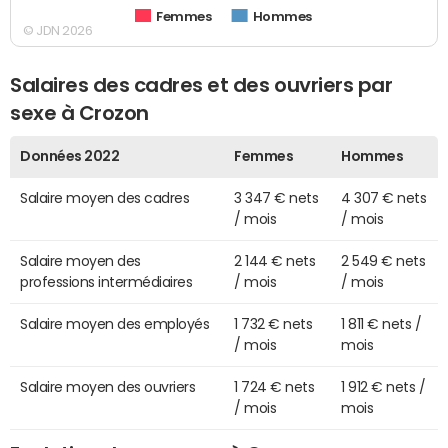
Femmes
Hommes
© JDN 2026
Salaires des cadres et des ouvriers par
sexe à Crozon
Données 2022
Femmes
Hommes
Salaire moyen des cadres
3 347 € nets
4 307 € nets
/ mois
/ mois
Salaire moyen des
2 144 € nets
2 549 € nets
professions intermédiaires
/ mois
/ mois
Salaire moyen des employés
1 732 € nets
1 811 € nets /
/ mois
mois
Salaire moyen des ouvriers
1 724 € nets
1 912 € nets /
/ mois
mois