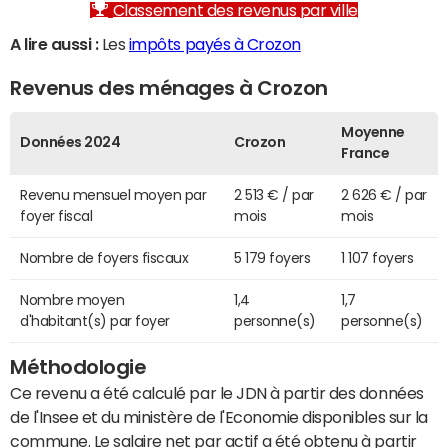
Classement des revenus par ville
A lire aussi :
Les
impôts payés à Crozon
Revenus des ménages à Crozon
Moyenne
Données 2024
Crozon
France
Revenu mensuel moyen par
2 513 € / par
2 626 € / par
foyer fiscal
mois
mois
Nombre de foyers fiscaux
5 179 foyers
1 107 foyers
Nombre moyen
1,4
1,7
d'habitant(s) par foyer
personne(s)
personne(s)
Méthodologie
Ce revenu a été calculé par le JDN à partir des données
de l'Insee et du ministère de l'Economie disponibles sur la
commune. Le salaire net par actif a été obtenu à partir