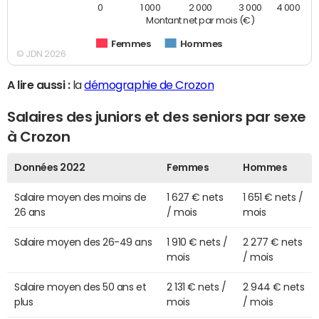
0
1 000
2 000
3 000
4 000
Montant net par mois (€)
Femmes
Hommes
© JDN 2026
A lire aussi :
la
démographie de Crozon
Salaires des juniors et des seniors par sexe
à Crozon
Données 2022
Femmes
Hommes
Salaire moyen des moins de
1 627 € nets
1 651 € nets /
26 ans
/ mois
mois
Salaire moyen des 26-49 ans
1 910 € nets /
2 277 € nets
mois
/ mois
Salaire moyen des 50 ans et
2 131 € nets /
2 944 € nets
plus
mois
/ mois