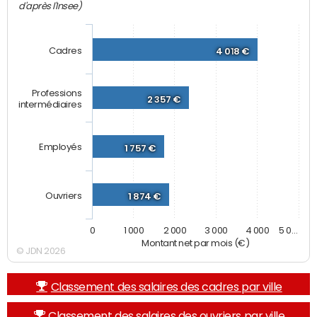
d'après l'Insee)
Cadres
4 018 €
Professions
2 357 €
intermédiaires
Employés
1 757 €
Ouvriers
1 874 €
0
1 000
2 000
3 000
4 000
5 0…
Montant net par mois (€)
© JDN 2026
Classement des salaires des cadres par ville
Classement des salaires des ouvriers par ville