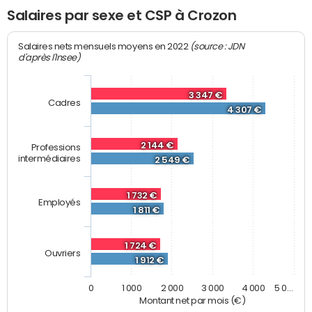
Salaires par sexe et CSP à Crozon
(source : JDN
Salaires nets mensuels moyens en 2022
d'après l'Insee)
3 347 €
Cadres
4 307 €
2 144 €
Professions
intermédiaires
2 549 €
1 732 €
Employés
1 811 €
1 724 €
Ouvriers
1 912 €
0
1 000
2 000
3 000
4 000
5 0…
Montant net par mois (€)