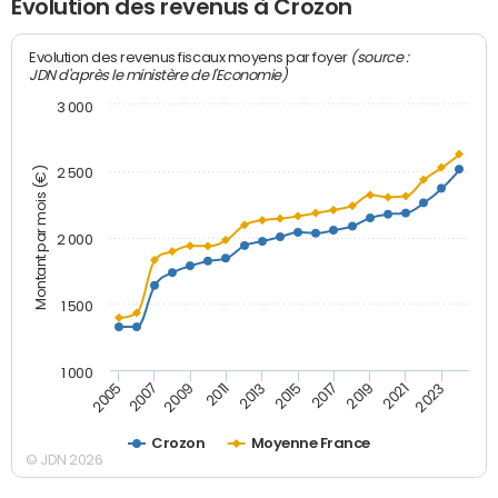
Evolution des revenus à Crozon
(source :
Evolution des revenus fiscaux moyens par foyer
JDN d'après le ministère de l'Economie)
3 000
Montant par mois (€)
2 500
2 000
1 500
1 000
2007
2017
2009
2019
2011
2021
2013
2023
2005
2015
Crozon
Moyenne France
© JDN 2026