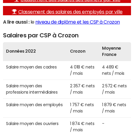
Classement des salaires des employés par ville
A lire aussi :
le
niveau de diplôme et les CSP à Crozon
Salaires par CSP à Crozon
Moyenne
Données 2022
Crozon
France
Salaire moyen des cadres
4 018 € nets
4 489 €
/ mois
nets / mois
Salaire moyen des
2 357 € nets
2 572 € nets
professions intermédiaires
/ mois
/ mois
Salaire moyen des employés
1 757 € nets
1 879 € nets
/ mois
/ mois
Salaire moyen des ouvriers
1 874 € nets
-
/ mois