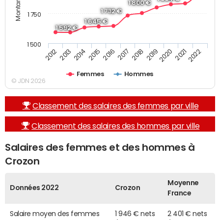
1 800 €
1 732 €
1 750
1 645 €
1 592 €
1 500
2013
2017
2021
2014
2018
2022
2015
2019
2012
2016
2020
Femmes
Hommes
© JDN 2026
Classement des salaires des femmes par ville
Classement des salaires des hommes par ville
Salaires des femmes et des hommes à
Crozon
Moyenne
Données 2022
Crozon
France
Salaire moyen des femmes
1 946 € nets
2 401 € nets