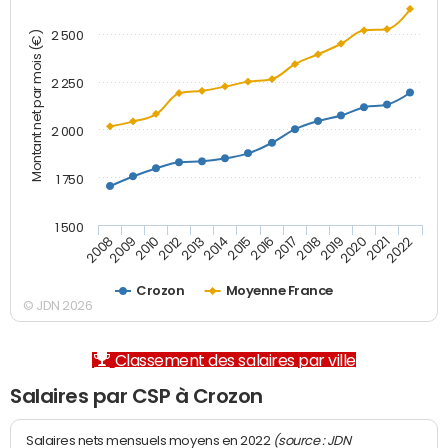
2 500
Montant net par mois (€)
2 250
2 000
1 750
1 500
2012
2019
2014
2021
2008
2016
2010
2018
2013
2020
2015
2022
2009
2017
Crozon
Moyenne France
© JDN 2026
Classement des salaires par ville
Salaires par CSP à Crozon
(source : JDN
Salaires nets mensuels moyens en 2022