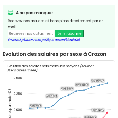
A ne pas manquer
Recevez nos astuces et bons plans directement par e-
mail.
Je m'abonne
En savoir plus sur notre politique de confidentialité
Evolution des salaires par sexe à Crozon
(source :
Evolution des salaires nets mensuels moyens
JDN d'après l'Insee)
2 500
2 407 €
2 344 €
2 283 €
Montant net par mois (€)
2 250
2 166 €
2 013 €
2 000
1 946 €
1 834 €