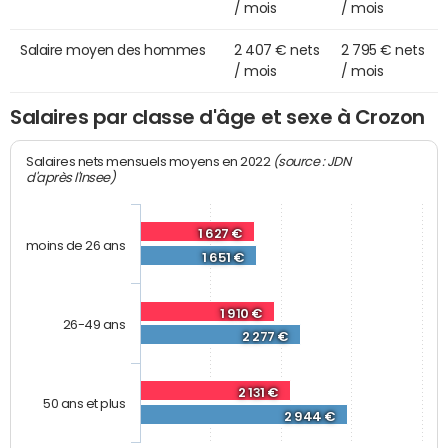
/ mois
/ mois
Salaire moyen des hommes
2 407 € nets
2 795 € nets
/ mois
/ mois
Salaires par classe d'âge et sexe à Crozon
(source : JDN
Salaires nets mensuels moyens en 2022
d'après l'Insee)
1 627 €
moins de 26 ans
1 651 €
1 910 €
26-49 ans
2 277 €
2 131 €
50 ans et plus
2 944 €