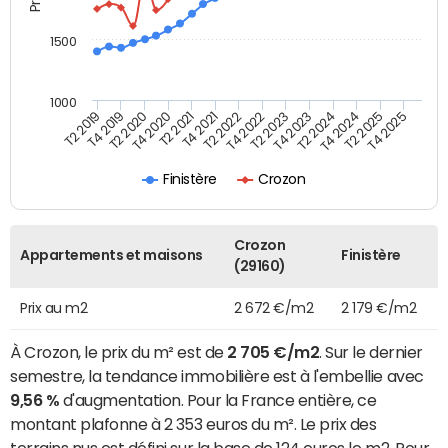
1500
1000
T4 2021
T2 2025
T2 2019
T4 2022
T2 2020
T4 2023
T2 2021
T4 2024
T2 2022
T4 2025
T4 2019
T2 2023
T4 2020
T2 2024
Finistère
Crozon
Crozon
Appartements et maisons
Finistère
(29160)
Prix au m2
2 672 €/m2
2 179 €/m2
À Crozon, le prix du m² est de
2 705 €/m2
. Sur le dernier
semestre, la tendance immobilière est à l'embellie avec
9,56 %
d'augmentation. Pour la France entière, ce
montant plafonne à 2 353 euros du m². Le prix des
terrains nus est défini sur la base de 124 euros le m2. Pour