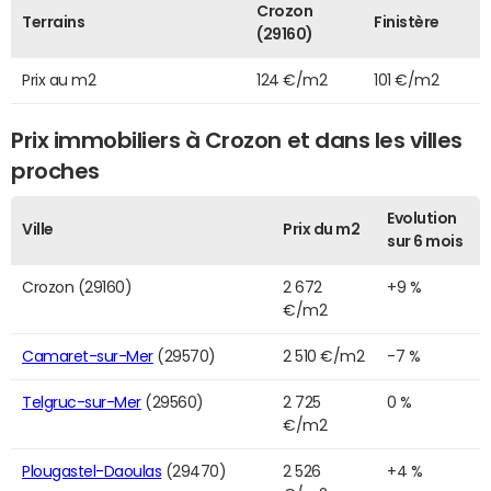
Crozon
Terrains
Finistère
(29160)
Prix au m2
124 €/m2
101 €/m2
Prix immobiliers à Crozon et dans les villes
proches
Evolution
Ville
Prix du m2
sur 6 mois
Crozon (29160)
2 672
+9 %
€/m2
Camaret-sur-Mer
(29570)
2 510 €/m2
-7 %
Telgruc-sur-Mer
(29560)
2 725
0 %
€/m2
Plougastel-Daoulas
(29470)
2 526
+4 %