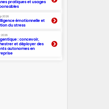
nes pratiques et usages
ponsables
ep 2026
elligence émotionnelle et
tion du stress
t 2026
agentique : concevoir,
hestrer et déployer des
nts autonomes en
reprise