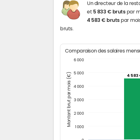
Un directeur de la re
et
5 833 € bruts
par mo
4 583 € bruts
par mois
bruts.
Comparaison des salaires mensu
6 000
5 000
Montant brut par mois (€)
4 583
4 000
3 000
2 000
1 000