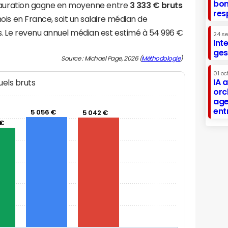
bon
stauration gagne en moyenne entre
3 333 € bruts
res
is en France, soit un salaire médian de
. Le revenu annuel médian est estimé à 54 996 €
24 s
Int
ges
Source : Michael Page, 2026 (
Méthodologie
)
01 oc
IA 
els bruts
orc
age
ent
5 056 €
5 042 €
 €