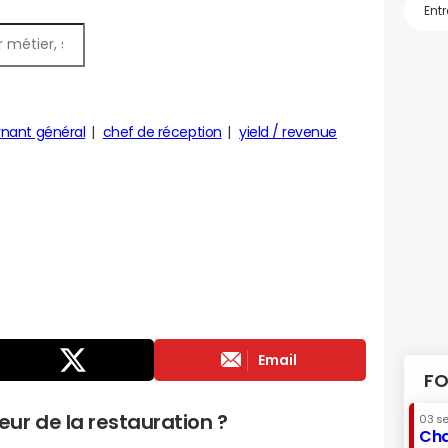
nant général
chef de réception
yield / revenue
Email
FO
ur de la restauration ?
03 s
Cha