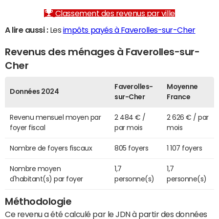
Classement des revenus par ville
A lire aussi :
Les
impôts payés à Faverolles-sur-Cher
Revenus des ménages à Faverolles-sur-
Cher
Faverolles-
Moyenne
Données 2024
sur-Cher
France
Revenu mensuel moyen par
2 484 € /
2 626 € / par
foyer fiscal
par mois
mois
Nombre de foyers fiscaux
805 foyers
1 107 foyers
Nombre moyen
1,7
1,7
d'habitant(s) par foyer
personne(s)
personne(s)
Méthodologie
Ce revenu a été calculé par le JDN à partir des données