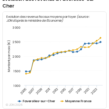
Cher
(source :
Evolution des revenus fiscaux moyens par foyer
JDN d'après le ministère de l'Economie)
3 000
Montant par mois (€)
2 500
2 000
1 500
1 000
2007
2017
2009
2019
2011
2021
2013
2023
2005
2015
Faverolles-sur-Cher
Moyenne France
© JDN 2026