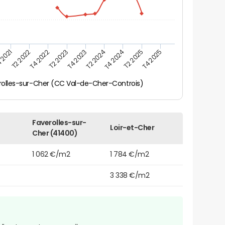
 2021
T2 2025
T4 2023
T2 2022
T4 2025
T2 2024
T4 2022
T4 2024
T2 2023
rolles-sur-Cher (CC Val-de-Cher-Controis)
Faverolles-sur-
Loir-et-Cher
Cher (41400)
1 062 €/m2
1 784 €/m2
3 338 €/m2