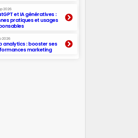
ep 2026
tGPT et IA génératives :
nes pratiques et usages
ponsables
p 2026
 analytics : booster ses
formances marketing