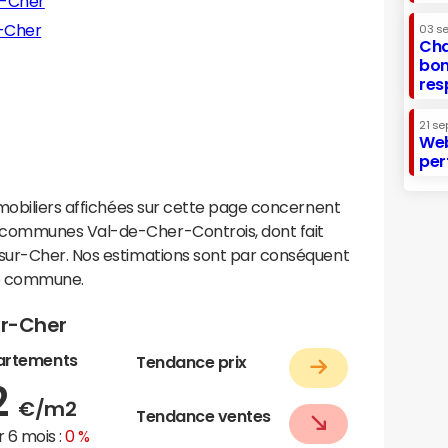
r-Cher
r-Cher
03 s
Cha
bon
res
21 se
Web
per
mobiliers affichées sur cette page concernent
communes Val-de-Cher-Controis, dont fait
sur-Cher. Nos estimations sont par conséquent
te commune.
ur-Cher
artements
Tendance prix
2
€/m2
Tendance ventes
 6 mois :
0 %