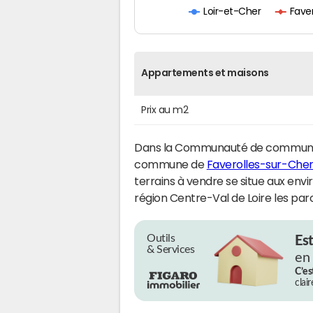
Fave
Loir-et-Cher
Appartements et maisons
Prix au m2
Dans la Communauté de communes
commune de
Faverolles-sur-Che
terrains à vendre se situe aux env
région Centre-Val de Loire les pa
Outils
Es
& Services
en
C’es
clai