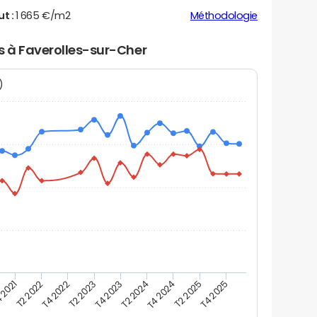
ut :
1 665 €/m2
Méthodologie
rs à Faverolles-sur-Cher
N)
 2021
T2 2025
T4 2023
T2 2022
T4 2025
T2 2024
T4 2022
T4 2024
T2 2023