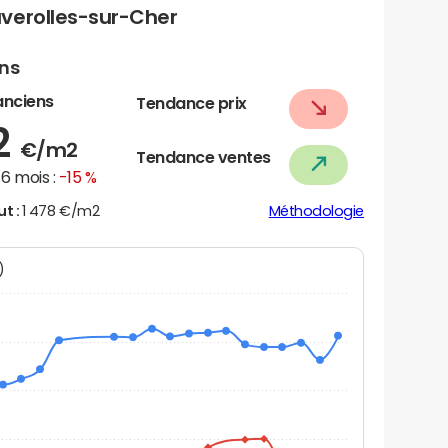
verolles-sur-Cher
ens
anciens
Tendance prix
2
€/m2
Tendance ventes
6 mois :
-15 %
ut :
1 478 €/m2
Méthodologie
N)