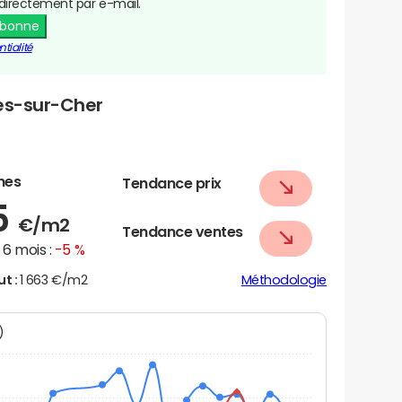
directement par e-mail.
abonne
tialité
les-sur-Cher
nes
Tendance prix
5
€/m2
Tendance ventes
6 mois :
-5 %
ut :
1 663 €/m2
Méthodologie
N)