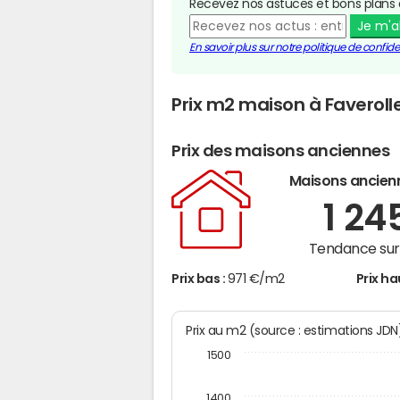
Recevez nos astuces et bons plans 
Je m'
En savoir plus sur notre politique de confiden
Prix m2 maison à Faverol
Prix des maisons anciennes
Maisons ancien
1 24
Tendance sur 
Prix bas :
971 €/m2
Prix ha
Prix au m2 (source : estimations JD
1500
1400