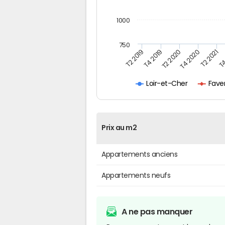
1000
750
T4
T2 2020
T4 2020
T2 2019
T2 2021
T4 2019
Fave
Loir-et-Cher
Prix au m2
Appartements anciens
Appartements neufs
A ne pas manquer