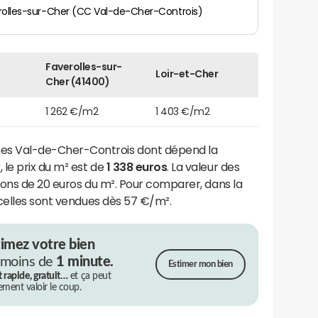
rolles-sur-Cher (CC Val-de-Cher-Controis)
Faverolles-sur-
Loir-et-Cher
Cher (41400)
1 262 €/m2
1 403 €/m2
 Val-de-Cher-Controis dont dépend la
r
, le prix du m² est de
1 338 euros
. La valeur des
irons de 20 euros du m². Pour comparer, dans la
rcelles sont vendues dès 57 €/m².
timez votre bien
 moins de
1 minute.
Estimer mon bien
t rapide, gratuit…
et ça peut
rement valoir le coup.