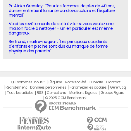
Pr. Alinka Greasley : "Pour les femmes de plus de 40 ans,
danser entretient la santé cardiovasculaire et l'équilibre
mental"
Voici les revêtements de sol à éviter si vous voulez une
maison facile à nettoyer - un en particulier est même
dangereux
Bertrand, maître-nageur : "Les principaux accidents
d'enfants en piscine sont dus au manque de forme
physique des parents"
Qui sommes-nous ?
L'équipe
Notre société
Publicité
Contact
Recrutement
Données personnelles
Paramétrer les cookies
Gérer Utiq
Tous les articles
RSS
Corrections
Mentions légales
Groupe Figaro
© 2025 CCM Benchmark