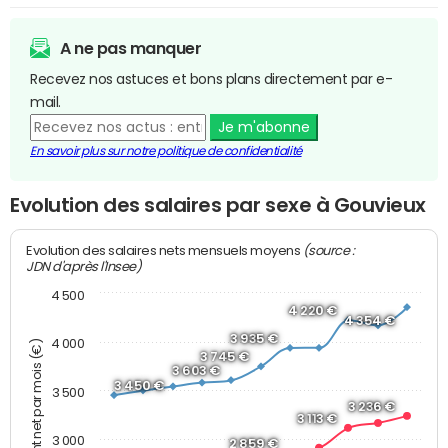
A ne pas manquer
Recevez nos astuces et bons plans directement par e-
mail.
Je m'abonne
En savoir plus sur notre politique de confidentialité
Evolution des salaires par sexe à Gouvieux
(source :
Evolution des salaires nets mensuels moyens
JDN d'après l'Insee)
4 500
4 220 €
4 354 €
3 935 €
4 000
Montant net par mois (€)
3 745 €
3 603 €
3 450 €
3 500
3 236 €
3 113 €
3 000
2 859 €