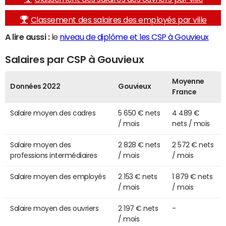
Classement des salaires des employés par ville
A lire aussi :
le
niveau de diplôme et les CSP à Gouvieux
Salaires par CSP à Gouvieux
Moyenne
Données 2022
Gouvieux
France
Salaire moyen des cadres
5 650 € nets
4 489 €
/ mois
nets / mois
Salaire moyen des
2 828 € nets
2 572 € nets
professions intermédiaires
/ mois
/ mois
Salaire moyen des employés
2 153 € nets
1 879 € nets
/ mois
/ mois
Salaire moyen des ouvriers
2 197 € nets
-
/ mois