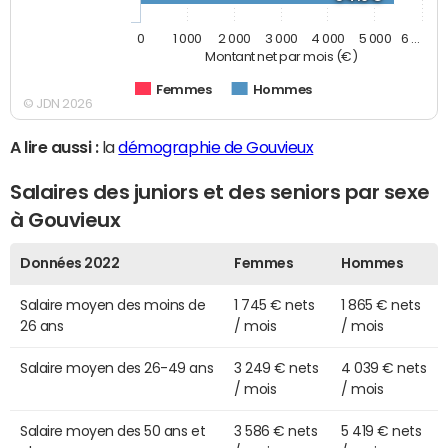
0
1 000
2 000
3 000
4 000
5 000
6 …
Montant net par mois (€)
Femmes
Hommes
© JDN 2026
A lire aussi :
la
démographie de Gouvieux
Salaires des juniors et des seniors par sexe
à Gouvieux
Données 2022
Femmes
Hommes
Salaire moyen des moins de
1 745 € nets
1 865 € nets
26 ans
/ mois
/ mois
Salaire moyen des 26-49 ans
3 249 € nets
4 039 € nets
/ mois
/ mois
Salaire moyen des 50 ans et
3 586 € nets
5 419 € nets