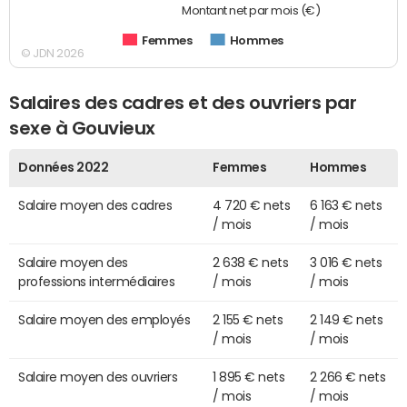
Montant net par mois (€)
Femmes
Hommes
© JDN 2026
Salaires des cadres et des ouvriers par
sexe à Gouvieux
Données 2022
Femmes
Hommes
Salaire moyen des cadres
4 720 € nets
6 163 € nets
/ mois
/ mois
Salaire moyen des
2 638 € nets
3 016 € nets
professions intermédiaires
/ mois
/ mois
Salaire moyen des employés
2 155 € nets
2 149 € nets
/ mois
/ mois
Salaire moyen des ouvriers
1 895 € nets
2 266 € nets
/ mois
/ mois