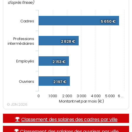
d'après l'Insee)
Cadres
5 650 €
Professions
2 828 €
intermédiaires
Employés
2 153 €
Ouvriers
2 197 €
0
1 000
2 000
3 000
4 000
5 000
6 …
Montant net par mois (€)
© JDN 2026
Classement des salaires des cadres par ville
Classement des salaires des ouvriers par ville