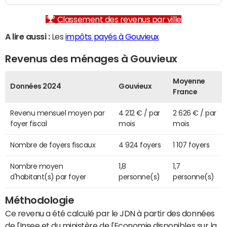
Classement des revenus par ville
A lire aussi :
Les
impôts payés à Gouvieux
Revenus des ménages à Gouvieux
Moyenne
Données 2024
Gouvieux
France
Revenu mensuel moyen par
4 212 € / par
2 626 € / par
foyer fiscal
mois
mois
Nombre de foyers fiscaux
4 924 foyers
1 107 foyers
Nombre moyen
1,8
1,7
d'habitant(s) par foyer
personne(s)
personne(s)
Méthodologie
Ce revenu a été calculé par le JDN à partir des données
de l'Insee et du ministère de l'Economie disponibles sur la