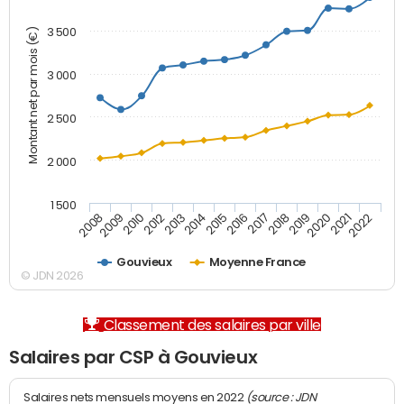
3 500
Montant net par mois (€)
3 000
2 500
2 000
1 500
2008
2009
2010
2012
2013
2014
2015
2016
2017
2018
2019
2020
2021
2022
Gouvieux
Moyenne France
© JDN 2026
Classement des salaires par ville
Salaires par CSP à Gouvieux
(source : JDN
Salaires nets mensuels moyens en 2022