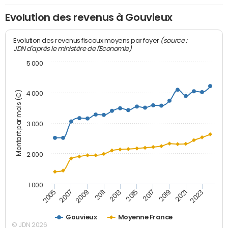
Evolution des revenus à Gouvieux
(source :
Evolution des revenus fiscaux moyens par foyer
JDN d'après le ministère de l'Economie)
5 000
Montant par mois (€)
4 000
3 000
2 000
1 000
2007
2017
2005
2015
2013
2023
2011
2021
2009
2019
Gouvieux
Moyenne France
© JDN 2026