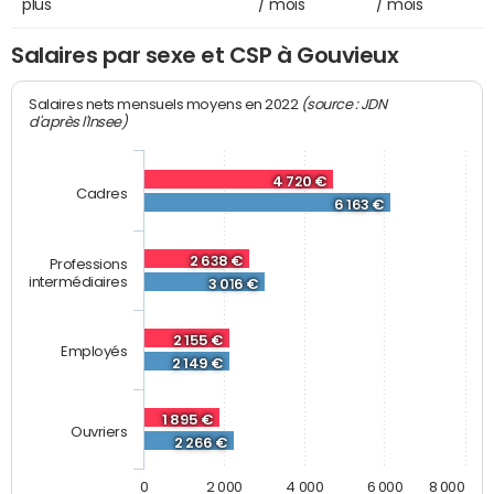
plus
/ mois
/ mois
Salaires par sexe et CSP à Gouvieux
(source : JDN
Salaires nets mensuels moyens en 2022
d'après l'Insee)
4 720 €
Cadres
6 163 €
2 638 €
Professions
intermédiaires
3 016 €
2 155 €
Employés
2 149 €
1 895 €
Ouvriers
2 266 €
0
2 000
4 000
6 000
8 000