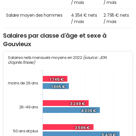
/ mois
/ mois
Salaire moyen des hommes
4 354 € nets
2 795 € nets
/ mois
/ mois
Salaires par classe d'âge et sexe à
Gouvieux
(source : JDN
Salaires nets mensuels moyens en 2022
d'après l'Insee)
1 745 €
moins de 26 ans
1 865 €
3 249 €
26-49 ans
4 039 €
3 586 €
50 ans et plus
5 419 €