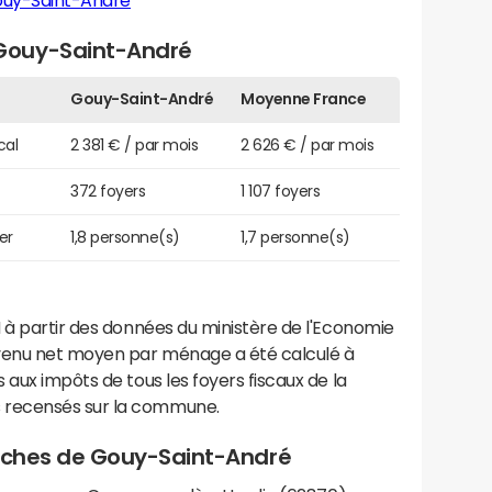
ouy-Saint-André
Gouy-Saint-André
Gouy-Saint-André
Moyenne France
cal
2 381 € / par mois
2 626 € / par mois
372 foyers
1 107 foyers
er
1,8 personne(s)
1,7 personne(s)
 à partir des données du ministère de l'Economie
evenu net moyen par ménage a été calculé à
 aux impôts de tous les foyers fiscaux de la
 recensés sur la commune.
proches de Gouy-Saint-André