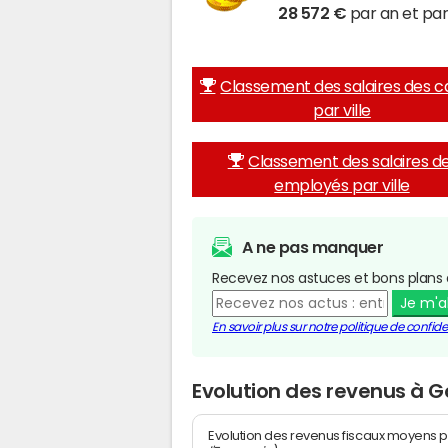
28 572 €
par an et par
Classement des salaires des c
par ville
Classement des salaires d
employés par ville
A ne pas manquer
Recevez nos astuces et bons plans 
Je m'
En savoir plus sur notre politique de confiden
Evolution des revenus à 
Evolution des revenus fiscaux moyens p