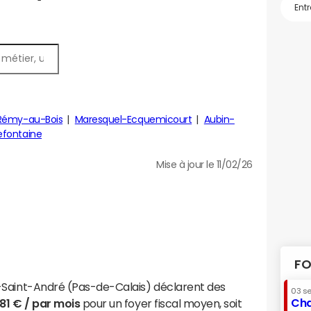
Rémy-au-Bois
Maresquel-Ecquemicourt
Aubin-
efontaine
Mise à jour le 11/02/26
FO
-Saint-André (Pas-de-Calais) déclarent des
03 s
Cha
81 € / par mois
pour un foyer fiscal moyen, soit