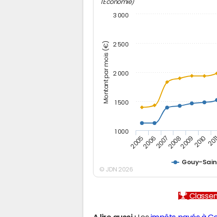
l'Economie)
3 000
Montant par mois (€)
2 500
2 000
1 500
1 000
2005
2006
2007
2008
2009
2010
201
Gouy-Sain
© JDN 2026
Classem