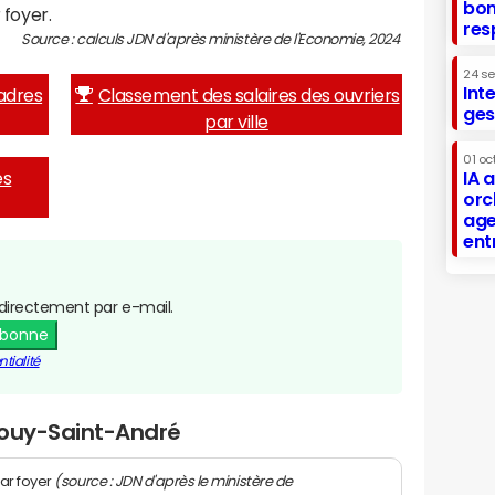
bon
 foyer.
res
Source : calculs JDN d'après ministère de l'Economie, 2024
24 s
Int
adres
Classement des salaires des ouvriers
ges
par ville
01 oc
es
IA 
orc
age
ent
directement par e-mail.
abonne
tialité
Gouy-Saint-André
(source : JDN d'après le ministère de
ar foyer