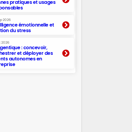
nes pratiques et usages
ponsables
ep 2026
elligence émotionnelle et
tion du stress
t 2026
agentique : concevoir,
hestrer et déployer des
nts autonomes en
reprise