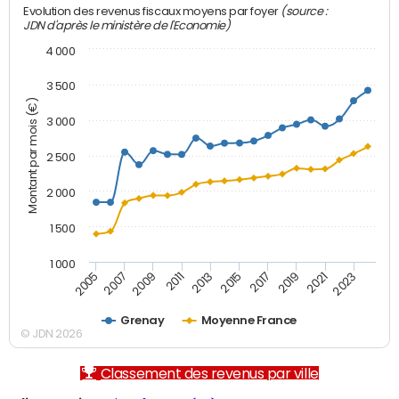
(source :
Evolution des revenus fiscaux moyens par foyer
JDN d'après le ministère de l'Economie)
4 000
3 500
Montant par mois (€)
3 000
2 500
2 000
1 500
1 000
2007
2017
2005
2015
2013
2023
2011
2021
2009
2019
Grenay
Moyenne France
© JDN 2026
Classement des revenus par ville