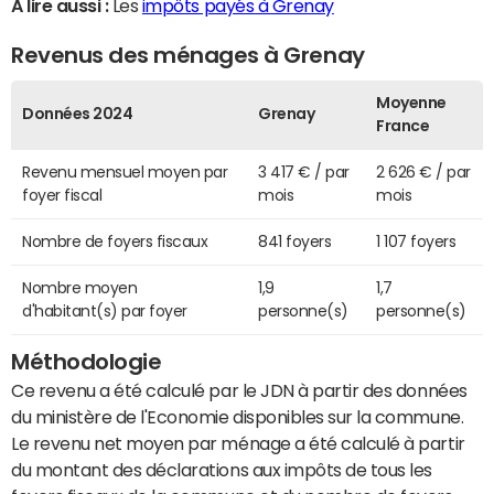
A lire aussi :
Les
impôts payés à Grenay
Revenus des ménages à Grenay
Moyenne
Données 2024
Grenay
France
Revenu mensuel moyen par
3 417 € / par
2 626 € / par
foyer fiscal
mois
mois
Nombre de foyers fiscaux
841 foyers
1 107 foyers
Nombre moyen
1,9
1,7
d'habitant(s) par foyer
personne(s)
personne(s)
Méthodologie
Ce revenu a été calculé par le JDN à partir des données
du ministère de l'Economie disponibles sur la commune.
Le revenu net moyen par ménage a été calculé à partir
du montant des déclarations aux impôts de tous les