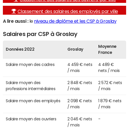
Classement des salaires des employés par ville
A lire aussi :
le
niveau de diplôme et les CSP à Groslay
Salaires par CSP à Groslay
Moyenne
Données 2022
Groslay
France
Salaire moyen des cadres
4 459 € nets
4 489 €
/ mois
nets / mois
Salaire moyen des
2 848 € nets
2 572 € nets
professions intermédiaires
/ mois
/ mois
Salaire moyen des employés
2 098 € nets
1 879 € nets
/ mois
/ mois
Salaire moyen des ouvriers
2 046 € nets
-
/ mois