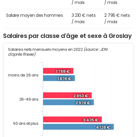
/ mois
/ mois
Salaire moyen des hommes
3 210 € nets
2 795 € nets
/ mois
/ mois
Salaires par classe d'âge et sexe à Groslay
(source : JDN
Salaires nets mensuels moyens en 2022
d'après l'Insee)
1 788 €
moins de 26 ans
1 876 €
2 853 €
26-49 ans
2 978 €
3 435 €
50 ans et plus
4 128 €