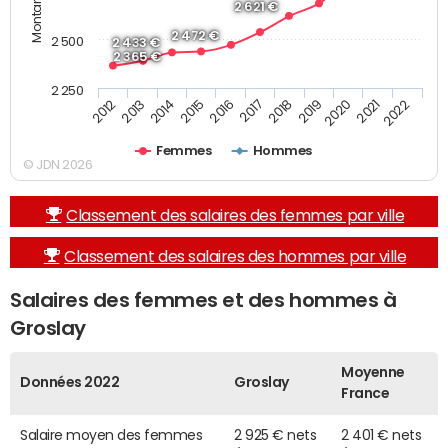
2 621 €
2 472 €
2 500
2 433 €
2 365 €
2 250
2013
2017
2021
2014
2018
2022
2015
2019
2012
2016
2020
Femmes
Hommes
© JDN 2026
Classement des salaires des femmes par ville
Classement des salaires des hommes par ville
Salaires des femmes et des hommes à
Groslay
Moyenne
Données 2022
Groslay
France
Salaire moyen des femmes
2 925 € nets
2 401 € nets