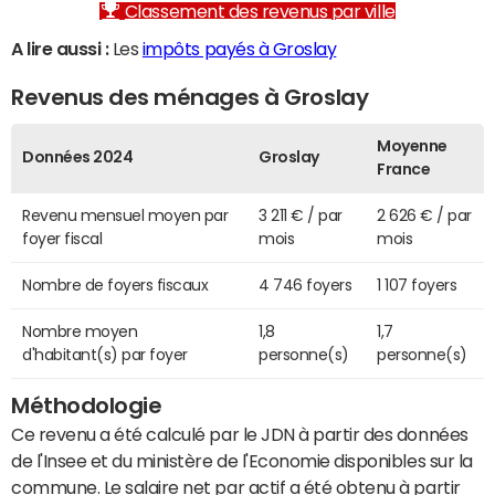
Classement des revenus par ville
A lire aussi :
Les
impôts payés à Groslay
Revenus des ménages à Groslay
Moyenne
Données 2024
Groslay
France
Revenu mensuel moyen par
3 211 € / par
2 626 € / par
foyer fiscal
mois
mois
Nombre de foyers fiscaux
4 746 foyers
1 107 foyers
Nombre moyen
1,8
1,7
d'habitant(s) par foyer
personne(s)
personne(s)
Méthodologie
Ce revenu a été calculé par le JDN à partir des données
de l'Insee et du ministère de l'Economie disponibles sur la
commune. Le salaire net par actif a été obtenu à partir