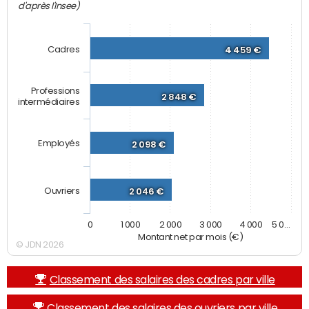
d'après l'Insee)
Cadres
4 459 €
Professions
2 848 €
intermédiaires
Employés
2 098 €
Ouvriers
2 046 €
0
1 000
2 000
3 000
4 000
5 0…
Montant net par mois (€)
© JDN 2026
Classement des salaires des cadres par ville
Classement des salaires des ouvriers par ville