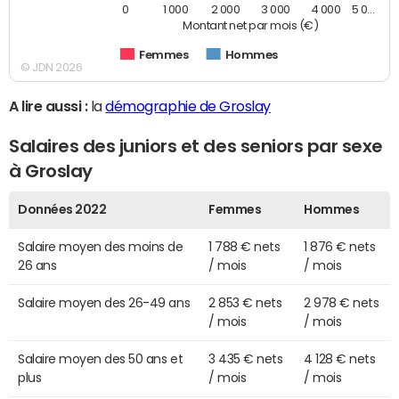
0
1 000
2 000
3 000
4 000
5 0…
Montant net par mois (€)
Femmes
Hommes
© JDN 2026
A lire aussi :
la
démographie de Groslay
Salaires des juniors et des seniors par sexe
à Groslay
Données 2022
Femmes
Hommes
Salaire moyen des moins de
1 788 € nets
1 876 € nets
26 ans
/ mois
/ mois
Salaire moyen des 26-49 ans
2 853 € nets
2 978 € nets
/ mois
/ mois
Salaire moyen des 50 ans et
3 435 € nets
4 128 € nets
plus
/ mois
/ mois