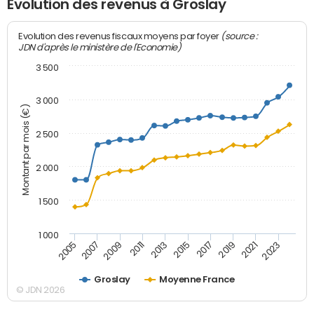
Evolution des revenus à Groslay
(source :
Evolution des revenus fiscaux moyens par foyer
JDN d'après le ministère de l'Economie)
3 500
3 000
Montant par mois (€)
2 500
2 000
1 500
1 000
2007
2017
2009
2019
2011
2021
2013
2023
2005
2015
Groslay
Moyenne France
© JDN 2026