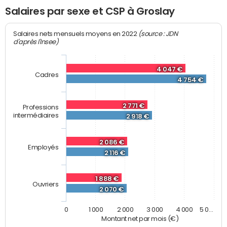
Salaires par sexe et CSP à Groslay
(source : JDN
Salaires nets mensuels moyens en 2022
d'après l'Insee)
4 047 €
Cadres
4 754 €
2 771 €
Professions
intermédiaires
2 918 €
2 086 €
Employés
2 116 €
1 888 €
Ouvriers
2 070 €
0
1 000
2 000
3 000
4 000
5 0…
Montant net par mois (€)