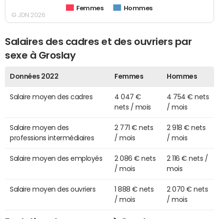
Femmes
Hommes
© JDN 2026
Salaires des cadres et des ouvriers par
sexe à Groslay
Données 2022
Femmes
Hommes
Salaire moyen des cadres
4 047 €
4 754 € nets
nets / mois
/ mois
Salaire moyen des
2 771 € nets
2 918 € nets
professions intermédiaires
/ mois
/ mois
Salaire moyen des employés
2 086 € nets
2 116 € nets /
/ mois
mois
Salaire moyen des ouvriers
1 888 € nets
2 070 € nets
/ mois
/ mois