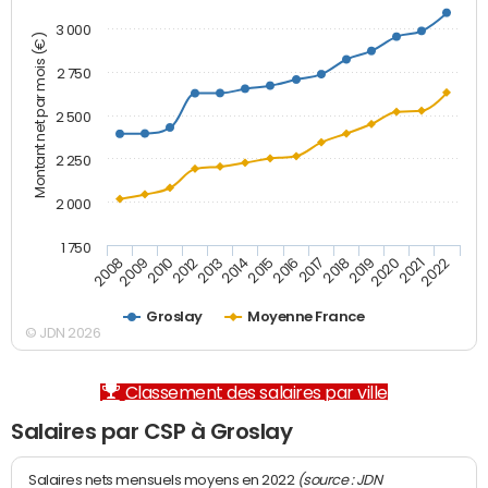
3 000
Montant net par mois (€)
2 750
2 500
2 250
2 000
1 750
2012
2019
2014
2021
2008
2016
2010
2018
2013
2020
2015
2022
2009
2017
Groslay
Moyenne France
© JDN 2026
Classement des salaires par ville
Salaires par CSP à Groslay
(source : JDN
Salaires nets mensuels moyens en 2022