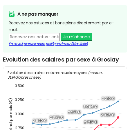
A ne pas manquer
Recevez nos astuces et bons plans directement par e-
mail.
Je m'abonne
En savoir plus sur notre politique de confidentialité
Evolution des salaires par sexe à Groslay
(source :
Evolution des salaires nets mensuels moyens
JDN d'après l'Insee)
3 500
3 210 €
3 250
Montant net par mois (€)
3 066 €
2 971 €
3 000
2 925 €
2 878 €
2 820 €
2 797 €
2 750