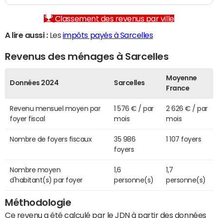
Classement des revenus par ville
A lire aussi :
Les
impôts payés à Sarcelles
Revenus des ménages à Sarcelles
Moyenne
Données 2024
Sarcelles
France
Revenu mensuel moyen par
1 576 € / par
2 626 € / par
foyer fiscal
mois
mois
Nombre de foyers fiscaux
35 986
1 107 foyers
foyers
Nombre moyen
1,6
1,7
d'habitant(s) par foyer
personne(s)
personne(s)
Méthodologie
Ce revenu a été calculé par le JDN à partir des données