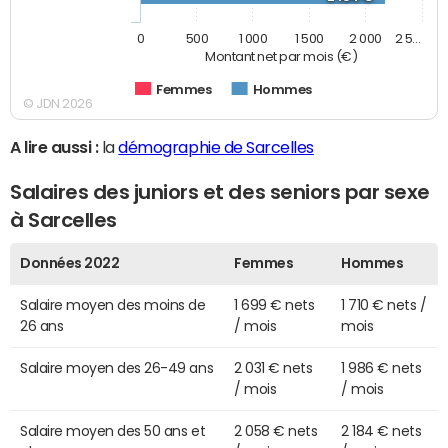
0
500
1 000
1 500
2 000
2 5…
Montant net par mois (€)
Femmes
Hommes
© JDN 2026
A lire aussi :
la
démographie de Sarcelles
Salaires des juniors et des seniors par sexe
à Sarcelles
Données 2022
Femmes
Hommes
Salaire moyen des moins de
1 699 € nets
1 710 € nets /
26 ans
/ mois
mois
Salaire moyen des 26-49 ans
2 031 € nets
1 986 € nets
/ mois
/ mois
Salaire moyen des 50 ans et
2 058 € nets
2 184 € nets