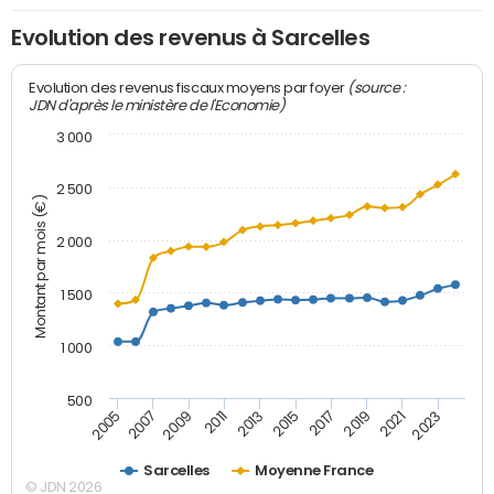
Evolution des revenus à Sarcelles
(source :
Evolution des revenus fiscaux moyens par foyer
JDN d'après le ministère de l'Economie)
3 000
2 500
Montant par mois (€)
2 000
1 500
1 000
500
2007
2017
2009
2019
2011
2021
2013
2023
2005
2015
Sarcelles
Moyenne France
© JDN 2026