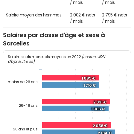
/ mois
/ mois
Salaire moyen des hommes
2 002 € nets
2 795 € nets
/ mois
/ mois
Salaires par classe d'âge et sexe à
Sarcelles
(source : JDN
Salaires nets mensuels moyens en 2022
d'après l'Insee)
1 699 €
moins de 26 ans
1 710 €
2 031 €
26-49 ans
1 986 €
2 058 €
50 ans et plus
2 184 €