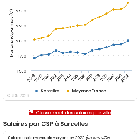
2 500
Montant net par mois (€)
2 250
2 000
1 750
1 500
2012
2019
2014
2021
2008
2016
2010
2018
2013
2020
2015
2022
2009
2017
Sarcelles
Moyenne France
© JDN 2026
Classement des salaires par ville
Salaires par CSP à Sarcelles
(source : JDN
Salaires nets mensuels moyens en 2022