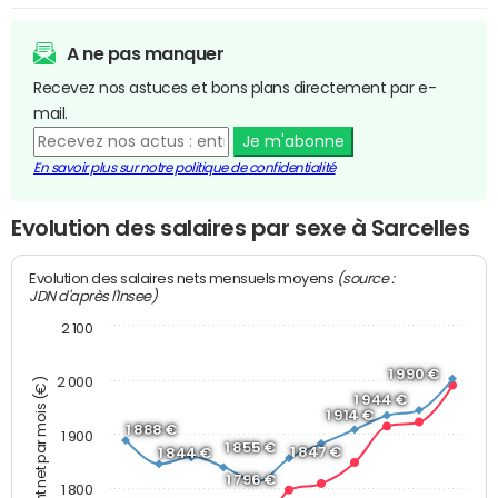
A ne pas manquer
Recevez nos astuces et bons plans directement par e-
mail.
Je m'abonne
En savoir plus sur notre politique de confidentialité
Evolution des salaires par sexe à Sarcelles
(source :
Evolution des salaires nets mensuels moyens
JDN d'après l'Insee)
2 100
1 990 €
2 000
Montant net par mois (€)
1 944 €
1 914 €
1 888 €
1 900
1 855 €
1 847 €
1 844 €
1 796 €
1 800