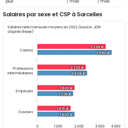
plus
/ mois
/ mois
Salaires par sexe et CSP à Sarcelles
(source : JDN
Salaires nets mensuels moyens en 2022
d'après l'Insee)
3 299 €
Cadres
3 582 €
2 330 €
Professions
intermédiaires
2 408 €
1 802 €
Employés
1 726 €
1 615 €
Ouvriers
1 800 €
0
1 000
2 000
3 000
4 000