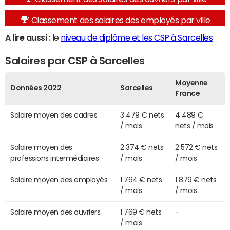
Classement des salaires des employés par ville
A lire aussi :
le
niveau de diplôme et les CSP à Sarcelles
Salaires par CSP à Sarcelles
Moyenne
Données 2022
Sarcelles
France
Salaire moyen des cadres
3 479 € nets
4 489 €
/ mois
nets / mois
Salaire moyen des
2 374 € nets
2 572 € nets
professions intermédiaires
/ mois
/ mois
Salaire moyen des employés
1 764 € nets
1 879 € nets
/ mois
/ mois
Salaire moyen des ouvriers
1 769 € nets
-
/ mois