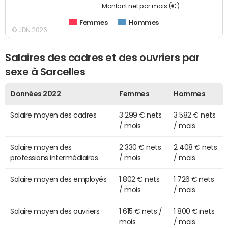
Montant net par mois (€)
Femmes
Hommes
© JDN 2026
Salaires des cadres et des ouvriers par
sexe à Sarcelles
Données 2022
Femmes
Hommes
Salaire moyen des cadres
3 299 € nets
3 582 € nets
/ mois
/ mois
Salaire moyen des
2 330 € nets
2 408 € nets
professions intermédiaires
/ mois
/ mois
Salaire moyen des employés
1 802 € nets
1 726 € nets
/ mois
/ mois
Salaire moyen des ouvriers
1 615 € nets /
1 800 € nets
mois
/ mois