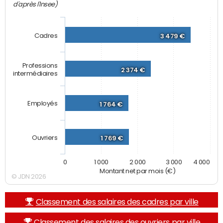
d'après l'Insee)
Cadres
3 479 €
Professions
2 374 €
intermédiaires
Employés
1 764 €
Ouvriers
1 769 €
0
1 000
2 000
3 000
4 000
Montant net par mois (€)
© JDN 2026
Classement des salaires des cadres par ville
Classement des salaires des ouvriers par ville