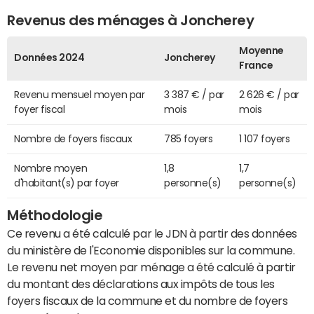
Revenus des ménages à Joncherey
Moyenne
Données 2024
Joncherey
France
Revenu mensuel moyen par
3 387 € / par
2 626 € / par
foyer fiscal
mois
mois
Nombre de foyers fiscaux
785 foyers
1 107 foyers
Nombre moyen
1,8
1,7
d'habitant(s) par foyer
personne(s)
personne(s)
Méthodologie
Ce revenu a été calculé par le JDN à partir des données
du ministère de l'Economie disponibles sur la commune.
Le revenu net moyen par ménage a été calculé à partir
du montant des déclarations aux impôts de tous les
foyers fiscaux de la commune et du nombre de foyers