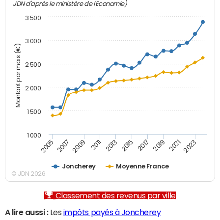
JDN d'après le ministère de l'Economie)
3 500
3 000
Montant par mois (€)
2 500
2 000
1 500
1 000
2007
2017
2009
2019
2011
2021
2013
2023
2005
2015
Joncherey
Moyenne France
© JDN 2026
Classement des revenus par ville
A lire aussi :
Les
impôts payés à Joncherey