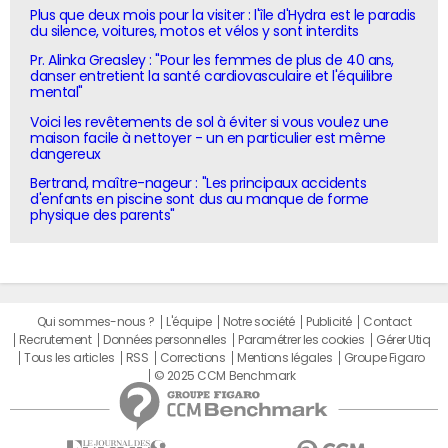
Plus que deux mois pour la visiter : l'île d'Hydra est le paradis
du silence, voitures, motos et vélos y sont interdits
Pr. Alinka Greasley : "Pour les femmes de plus de 40 ans,
danser entretient la santé cardiovasculaire et l'équilibre
mental"
Voici les revêtements de sol à éviter si vous voulez une
maison facile à nettoyer - un en particulier est même
dangereux
Bertrand, maître-nageur : "Les principaux accidents
d'enfants en piscine sont dus au manque de forme
physique des parents"
Qui sommes-nous ?
L'équipe
Notre société
Publicité
Contact
Recrutement
Données personnelles
Paramétrer les cookies
Gérer Utiq
Tous les articles
RSS
Corrections
Mentions légales
Groupe Figaro
© 2025 CCM Benchmark