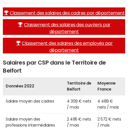
Classement des salaires des cadres par département
Classement des salaires des ouvriers par
département
Classement des salaires des employés par
département
Salaires par CSP dans le Territoire de
Belfort
Territoire de
Moyenne
Données 2022
Belfort
France
Salaire moyen des cadres
4 309 € nets
4 489 €
/ mois
nets / mois
Salaire moyen des
2 495 € nets
2 572 € nets
professions intermédiaires
/ mois
/ mois