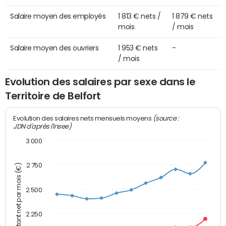
Salaire moyen des employés
1 813 € nets /
1 879 € nets
mois
/ mois
Salaire moyen des ouvriers
1 953 € nets
-
/ mois
Evolution des salaires par sexe dans le
Territoire de Belfort
(source :
Evolution des salaires nets mensuels moyens
JDN d'après l'Insee)
3 000
2 750
Montant net par mois (€)
2 500
2 250