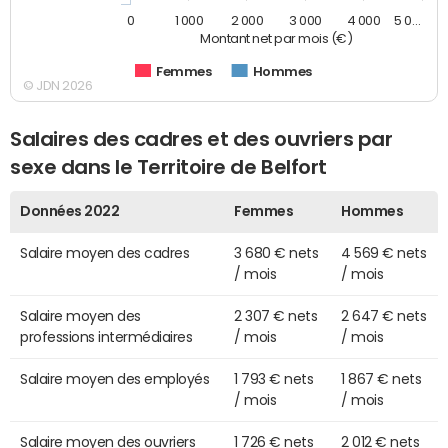
0
1 000
2 000
3 000
4 000
5 0…
Montant net par mois (€)
Femmes
Hommes
© JDN 2026
Salaires des cadres et des ouvriers par
sexe dans le Territoire de Belfort
Données 2022
Femmes
Hommes
Salaire moyen des cadres
3 680 € nets
4 569 € nets
/ mois
/ mois
Salaire moyen des
2 307 € nets
2 647 € nets
professions intermédiaires
/ mois
/ mois
Salaire moyen des employés
1 793 € nets
1 867 € nets
/ mois
/ mois
Salaire moyen des ouvriers
1 726 € nets
2 012 € nets