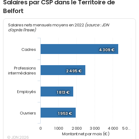
Salaires par CSP dans le Territoire de
Belfort
(source : JDN
Salaires nets mensuels moyens en 2022
d'après l'Insee)
Cadres
4 309 €
Professions
2 495 €
intermédiaires
Employés
1 813 €
Ouvriers
1 953 €
0
1 000
2 000
3 000
4 000
5 0…
Montant net par mois (€)
© JDN 2026