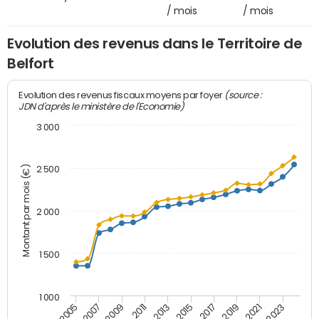
/ mois
/ mois
Evolution des revenus dans le Territoire de
Belfort
(source :
Evolution des revenus fiscaux moyens par foyer
JDN d'après le ministère de l'Economie)
3 000
Montant par mois (€)
2 500
2 000
1 500
1 000
2007
2017
2009
2019
2011
2021
2013
2023
2005
2015