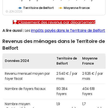
Territoire de Belfort
Moyenne France
© JDN 2026
Classement des revenus par département
A lire aussi :
Les
impôts payés dans le Territoire de Belfort
Revenus des ménages dans le Territoire de
Belfort
Territoire de
Moyenne
Données 2024
Belfort
France
Revenu mensuel moyen par
2 540 € / par
2 626 € / par
foyer fiscal
mois
mois
Nombre de foyers fiscaux
80 384
404 618
foyers
foyers
Nombre moyen
1,9
1,7