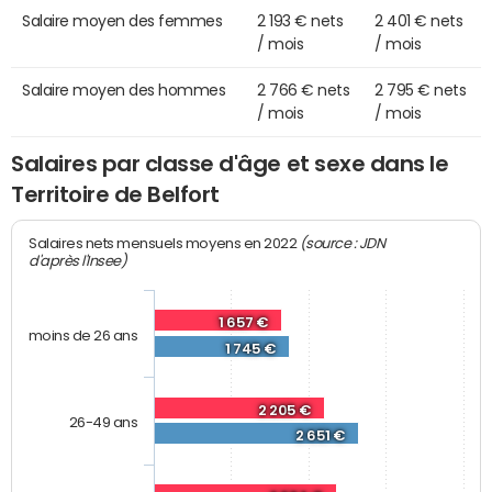
Salaire moyen des femmes
2 193 € nets
2 401 € nets
/ mois
/ mois
Salaire moyen des hommes
2 766 € nets
2 795 € nets
/ mois
/ mois
Salaires par classe d'âge et sexe dans le
Territoire de Belfort
(source : JDN
Salaires nets mensuels moyens en 2022
d'après l'Insee)
1 657 €
moins de 26 ans
1 745 €
2 205 €
26-49 ans
2 651 €