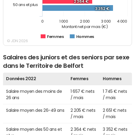
2 364 €
50 ans et plus
3 352 €
0
1 000
2 000
3 000
4 000
Montant net par mois (€)
Femmes
Hommes
© JDN 2026
Salaires des juniors et des seniors par sexe
dans le Territoire de Belfort
Données 2022
Femmes
Hommes
Salaire moyen des moins de
1 657 € nets
1 745 € nets
26 ans
/ mois
/ mois
Salaire moyen des 26-49 ans
2 205 € nets
2 651 € nets
/ mois
/ mois
Salaire moyen des 50 ans et
2 364 € nets
3 352 € nets