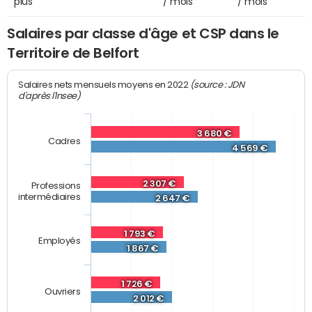
plus
/ mois
/ mois
Salaires par classe d'âge et CSP dans le
Territoire de Belfort
(source : JDN
Salaires nets mensuels moyens en 2022
d'après l'Insee)
3 680 €
Cadres
4 569 €
2 307 €
Professions
intermédiaires
2 647 €
1 793 €
Employés
1 867 €
1 726 €
Ouvriers
2 012 €