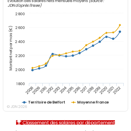
(source :
Evolution des salaires nets mensuels moyens
JDN d'après l'Insee)
2 800
2 600
Montant net par mois (€)
2 400
2 200
2 000
1 800
2008
2009
2010
2012
2013
2014
2015
2016
2017
2018
2019
2020
2021
2022
Territoire de Belfort
Moyenne France
© JDN 2026
Classement des salaires par département