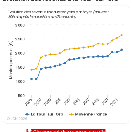
(source :
Evolution des revenus fiscaux moyens par foyer
JDN d'après le ministère de l'Economie)
3 000
2 500
Montant par mois (€)
2 000
1 500
1 000
500
2007
2017
2009
2019
2011
2021
2013
2023
2005
2015
La Tour-sur-Orb
Moyenne France
© JDN 2026
Classement des revenus par ville