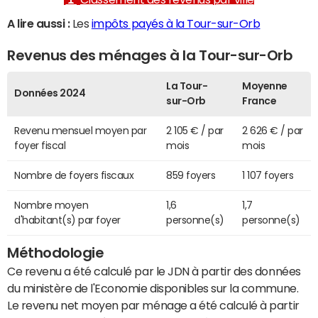
A lire aussi :
Les
impôts payés à la Tour-sur-Orb
Revenus des ménages à la Tour-sur-Orb
La Tour-
Moyenne
Données 2024
sur-Orb
France
Revenu mensuel moyen par
2 105 € / par
2 626 € / par
foyer fiscal
mois
mois
Nombre de foyers fiscaux
859 foyers
1 107 foyers
Nombre moyen
1,6
1,7
d'habitant(s) par foyer
personne(s)
personne(s)
Méthodologie
Ce revenu a été calculé par le JDN à partir des données
du ministère de l'Economie disponibles sur la commune.
Le revenu net moyen par ménage a été calculé à partir