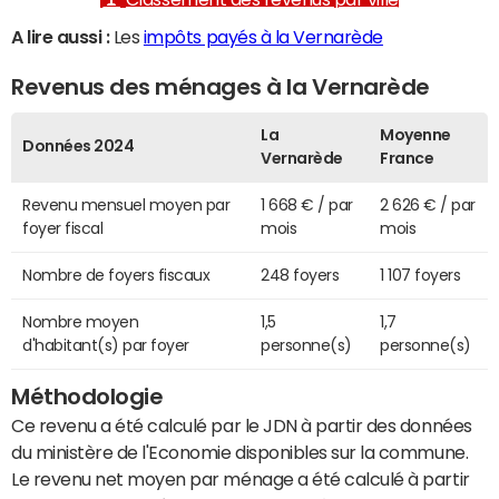
A lire aussi :
Les
impôts payés à la Vernarède
Revenus des ménages à la Vernarède
La
Moyenne
Données 2024
Vernarède
France
Revenu mensuel moyen par
1 668 € / par
2 626 € / par
foyer fiscal
mois
mois
Nombre de foyers fiscaux
248 foyers
1 107 foyers
Nombre moyen
1,5
1,7
d'habitant(s) par foyer
personne(s)
personne(s)
Méthodologie
Ce revenu a été calculé par le JDN à partir des données
du ministère de l'Economie disponibles sur la commune.
Le revenu net moyen par ménage a été calculé à partir