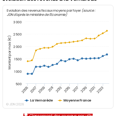
(source :
Evolution des revenus fiscaux moyens par foyer
JDN d'après le ministère de l'Economie)
3 000
2 500
Montant par mois (€)
2 000
1 500
1 000
500
2007
2017
2009
2019
2011
2021
2013
2023
2005
2015
La Vernarède
Moyenne France
© JDN 2026
Classement des revenus par ville