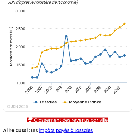
JDN d'après le ministère de l'Economie)
3 000
Montant par mois (€)
2 500
2 000
1 500
1 000
2007
2017
2009
2019
2011
2021
2013
2023
2005
2015
Lassales
Moyenne France
© JDN 2026
Classement des revenus par ville
A lire aussi :
Les
impôts payés à Lassales