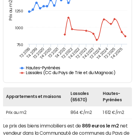
Prix au m2
1250
1000
750
T4 2021
T2 2025
T2 2019
T4 2022
T2 2020
T4 2023
T2 2021
T4 2024
T2 2022
T4 2025
T4 2019
T2 2023
T4 2020
T2 2024
Hautes-Pyrénées
Lassales (CC du Pays de Trie et du Magnoac)
Lassales
Hautes-
Appartements et maisons
(65670)
Pyrénées
Prix au m2
864 €/m2
1 612 €/m2
Le prix des biens immobiliers est de
869 euros le m2
net
vendeur dans la Communauté de communes du Pays de