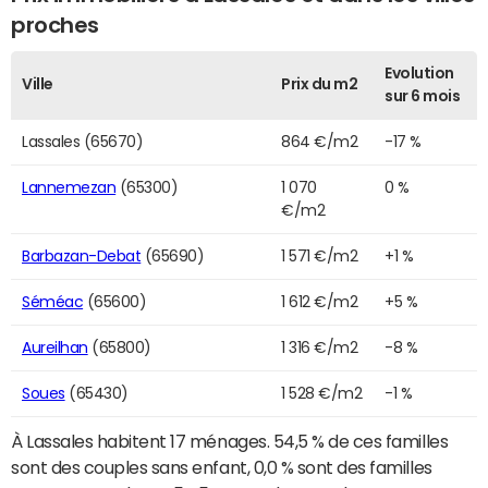
proches
Evolution
Ville
Prix du m2
sur 6 mois
Lassales (65670)
864 €/m2
-17 %
Lannemezan
(65300)
1 070
0 %
€/m2
Barbazan-Debat
(65690)
1 571 €/m2
+1 %
Séméac
(65600)
1 612 €/m2
+5 %
Aureilhan
(65800)
1 316 €/m2
-8 %
Soues
(65430)
1 528 €/m2
-1 %
À Lassales habitent 17 ménages. 54,5 % de ces familles
sont des couples sans enfant, 0,0 % sont des familles