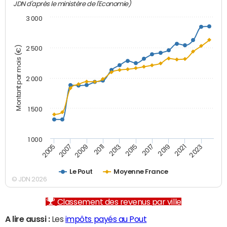
JDN d'après le ministère de l'Economie)
3 000
Montant par mois (€)
2 500
2 000
1 500
1 000
2007
2017
2009
2019
2011
2021
2013
2023
2005
2015
Le Pout
Moyenne France
© JDN 2026
Classement des revenus par ville
A lire aussi :
Les
impôts payés au Pout