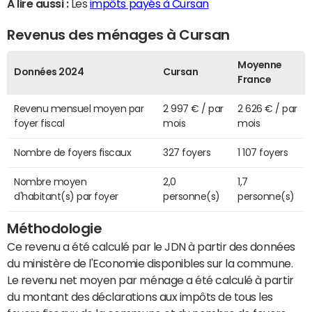
A lire aussi :
Les
impôts payés à Cursan
Revenus des ménages à Cursan
Moyenne
Données 2024
Cursan
France
Revenu mensuel moyen par
2 997 € / par
2 626 € / par
foyer fiscal
mois
mois
Nombre de foyers fiscaux
327 foyers
1 107 foyers
Nombre moyen
2,0
1,7
d'habitant(s) par foyer
personne(s)
personne(s)
Méthodologie
Ce revenu a été calculé par le JDN à partir des données
du ministère de l'Economie disponibles sur la commune.
Le revenu net moyen par ménage a été calculé à partir
du montant des déclarations aux impôts de tous les