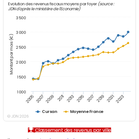
(source :
Evolution des revenus fiscaux moyens par foyer
JDN d'après le ministère de l'Economie)
3 500
3 000
Montant par mois (€)
2 500
2 000
1 500
1 000
2007
2017
2009
2019
2011
2021
2013
2023
2005
2015
Cursan
Moyenne France
© JDN 2026
Classement des revenus par ville