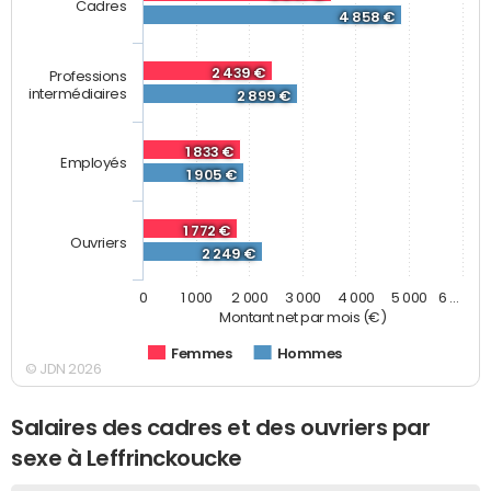
Cadres
4 858 €
2 439 €
Professions
intermédiaires
2 899 €
1 833 €
Employés
1 905 €
1 772 €
Ouvriers
2 249 €
0
1 000
2 000
3 000
4 000
5 000
6 …
Montant net par mois (€)
Femmes
Hommes
© JDN 2026
Salaires des cadres et des ouvriers par
sexe à Leffrinckoucke