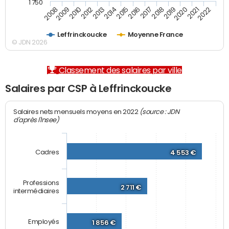
1 750
2012
2019
2014
2021
2008
2016
2010
2018
2013
2020
2015
2022
2009
2017
Leffrinckoucke
Moyenne France
© JDN 2026
Classement des salaires par ville
Salaires par CSP à Leffrinckoucke
(source : JDN
Salaires nets mensuels moyens en 2022
d'après l'Insee)
Cadres
4 553 €
Professions
2 711 €
intermédiaires
Employés
1 856 €