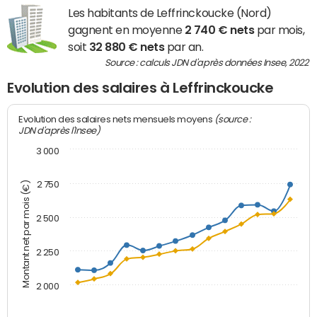
Les habitants de Leffrinckoucke (Nord)
gagnent en moyenne
2 740 € nets
par mois,
soit
32 880 € nets
par an.
Source : calculs JDN d'après données Insee, 2022
Evolution des salaires à Leffrinckoucke
(source :
Evolution des salaires nets mensuels moyens
JDN d'après l'Insee)
3 000
2 750
Montant net par mois (€)
2 500
2 250
2 000