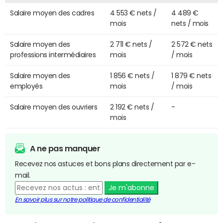
Salaire moyen des cadres
4 553 € nets /
4 489 €
mois
nets / mois
Salaire moyen des
2 711 € nets /
2 572 € nets
professions intermédiaires
mois
/ mois
Salaire moyen des
1 856 € nets /
1 879 € nets
employés
mois
/ mois
Salaire moyen des ouvriers
2 192 € nets /
-
mois
A ne pas manquer
Recevez nos astuces et bons plans directement par e-
mail.
Je m'abonne
En savoir plus sur notre politique de confidentialité