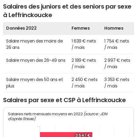
Salaires des juniors et des seniors par sexe
à Leffrinckoucke
Données 2022
Femmes
Hommes
Salaire moyen des moins de
1 639 € nets
1 754 € nets
26 ans
/ mois
/ mois
Salaire moyen des 26-49 ans
2 189 € nets
2 997 € nets
/ mois
/ mois
Salaire moyen des 50 ans et
2 450 € nets
3 353 € nets
plus
/ mois
/ mois
Salaires par sexe et CSP à Leffrinckoucke
(source : JDN
Salaires nets mensuels moyens en 2022
d'après l'Insee)
3 547 €