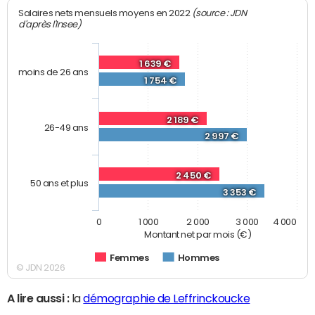
(source : JDN
Salaires nets mensuels moyens en 2022
d'après l'Insee)
1 639 €
moins de 26 ans
1 754 €
2 189 €
26-49 ans
2 997 €
2 450 €
50 ans et plus
3 353 €
0
1 000
2 000
3 000
4 000
Montant net par mois (€)
Femmes
Hommes
© JDN 2026
A lire aussi :
la
démographie de Leffrinckoucke