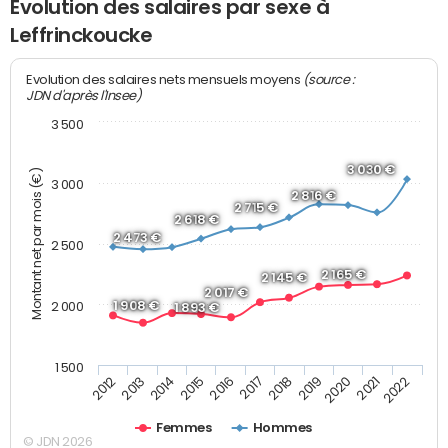
Evolution des salaires par sexe à
Leffrinckoucke
(source :
Evolution des salaires nets mensuels moyens
JDN d'après l'Insee)
3 500
3 030 €
Montant net par mois (€)
3 000
2 816 €
2 715 €
2 618 €
2 473 €
2 500
2 165 €
2 145 €
2 017 €
1 908 €
2 000
1 893 €
1 500
2013
2017
2021
2014
2018
2022
2015
2019
2012
2016
2020
Femmes
Hommes
© JDN 2026