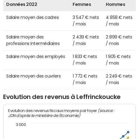
Données 2022
Femmes
Hommes
Salaire moyen des cadres
3 547 € nets
4 858 € nets
/ mois
/ mois
Salaire moyen des
2 439 € nets
2 899 € nets
professions intermédiaires
/ mois
/ mois
Salaire moyen des employés
1 833 € nets
1 905 € nets
/ mois
/ mois
Salaire moyen des ouvriers
1 772 € nets
2 249 € nets
/ mois
/ mois
Evolution des revenus à Leffrinckoucke
(source :
Evolution des revenus fiscaux moyens par foyer
JDN d'après le ministère de l'Economie)
3 000