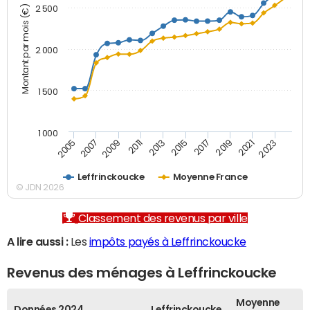
Montant par mois (€)
2 500
2 000
1 500
1 000
2007
2017
2009
2019
2011
2021
2013
2023
2005
2015
Leffrinckoucke
Moyenne France
© JDN 2026
Classement des revenus par ville
A lire aussi :
Les
impôts payés à Leffrinckoucke
Revenus des ménages à Leffrinckoucke
Moyenne
Données 2024
Leffrinckoucke