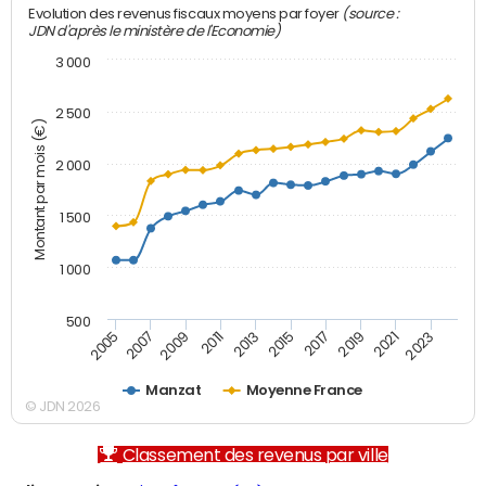
(source :
Evolution des revenus fiscaux moyens par foyer
JDN d'après le ministère de l'Economie)
3 000
2 500
Montant par mois (€)
2 000
1 500
1 000
500
2007
2017
2009
2019
2011
2021
2013
2023
2005
2015
Manzat
Moyenne France
© JDN 2026
Classement des revenus par ville