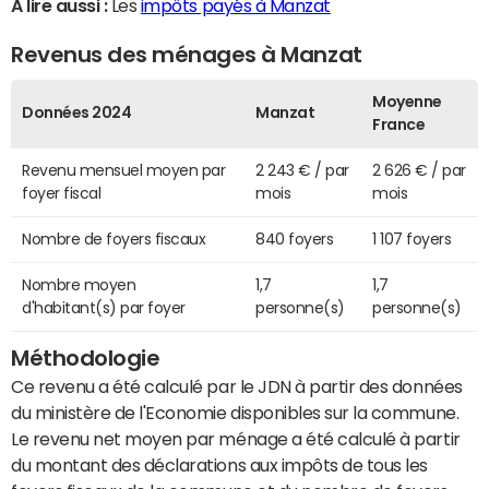
A lire aussi :
Les
impôts payés à Manzat
Revenus des ménages à Manzat
Moyenne
Données 2024
Manzat
France
Revenu mensuel moyen par
2 243 € / par
2 626 € / par
foyer fiscal
mois
mois
Nombre de foyers fiscaux
840 foyers
1 107 foyers
Nombre moyen
1,7
1,7
d'habitant(s) par foyer
personne(s)
personne(s)
Méthodologie
Ce revenu a été calculé par le JDN à partir des données
du ministère de l'Economie disponibles sur la commune.
Le revenu net moyen par ménage a été calculé à partir
du montant des déclarations aux impôts de tous les