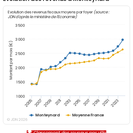
(source :
Evolution des revenus fiscaux moyens par foyer
JDN d'après le ministère de l'Economie)
3 500
3 000
Montant par mois (€)
2 500
2 000
1 500
1 000
2007
2017
2009
2019
2011
2021
2013
2023
2005
2015
Monteynard
Moyenne France
© JDN 2026
Classement des revenus par ville