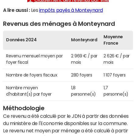
A lire aussi :
Les
impôts payés à Monteynard
Revenus des ménages à Monteynard
Moyenne
Données 2024
Monteynard
France
Revenu mensuel moyen par
2 969 € / par
2 626 € / par
foyer fiscal
mois
mois
Nombre de foyers fiscaux
280 foyers
1 107 foyers
Nombre moyen
1,8
1,7
d'habitant(s) par foyer
personne(s)
personne(s)
Méthodologie
Ce revenu a été calculé par le JDN à partir des données
du ministère de l'Economie disponibles sur la commune.
Le revenu net moyen par ménage a été calculé à partir