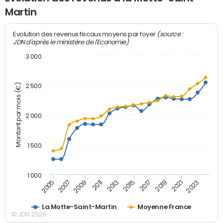
Martin
(source :
Evolution des revenus fiscaux moyens par foyer
JDN d'après le ministère de l'Economie)
3 000
Montant par mois (€)
2 500
2 000
1 500
1 000
2007
2017
2009
2019
2011
2021
2013
2023
2005
2015
La Motte-Saint-Martin
Moyenne France
© JDN 2026