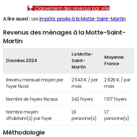
Classement des revenus par ville
A lire aussi :
Les
impôts payés à la Motte-Saint-Martin
Revenus des ménages à la Motte-Saint-
Martin
La Motte-
Moyenne
Données 2024
Saint-
France
Martin
Revenu mensuel moyen par
2 543 € / par
2 626 € / par
foyer fiscal
mois
mois
Nombre de foyers fiscaux
242 foyers
1 107 foyers
Nombre moyen
1,9
1,7
d'habitant(s) par foyer
personne(s)
personne(s)
Méthodologie