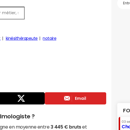
t
kinésithérapeute
notaire
Email
FO
mologiste ?
03 s
Cha
agne en moyenne entre
3 445 € bruts
et