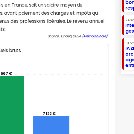
bon
s en France, soit un salaire moyen de
res
s, avant paiement des charges et impôts qui
24 s
nus des professions libérales. Le revenu annuel
Int
ts.
ges
Source : Unasa, 2024 (
Méthodologie
)
01 oc
IA 
els bruts
orc
age
ent
 567 €
7 122 €