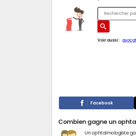
Voir aussi :
avoca
Facebook
Combien gagne un ophtal
Un ophtalmologiste g