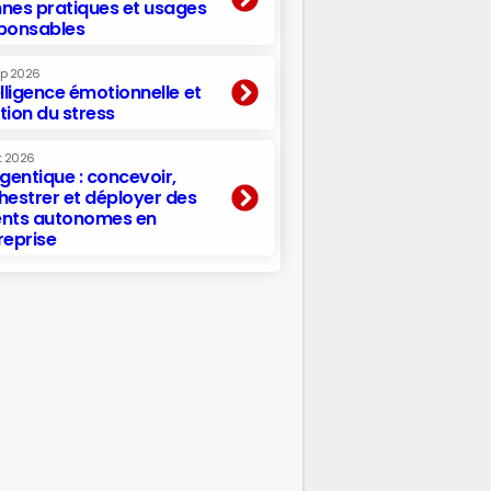
nes pratiques et usages
ponsables
ep 2026
elligence émotionnelle et
tion du stress
t 2026
agentique : concevoir,
hestrer et déployer des
nts autonomes en
reprise