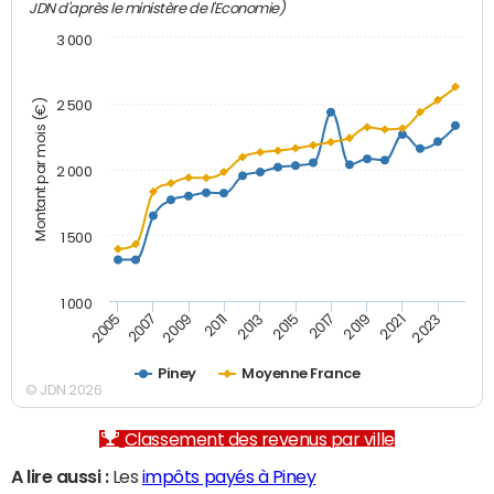
JDN d'après le ministère de l'Economie)
3 000
Montant par mois (€)
2 500
2 000
1 500
1 000
2007
2017
2009
2019
2011
2021
2013
2023
2005
2015
Piney
Moyenne France
© JDN 2026
Classement des revenus par ville
A lire aussi :
Les
impôts payés à Piney