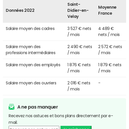
Saint-
Moyenne
Données 2022
Didier-en-
France
Velay
Salaire moyen des cadres
3 527 € nets
4 489 €
/ mois
nets / mois
Salaire moyen des
2 490 € nets
2 572 € nets
professions intermédiaires
/ mois
/ mois
Salaire moyen des employés
1 876 € nets
1 879 € nets
/ mois
/ mois
Salaire moyen des ouvriers
2 016 € nets
-
/ mois
A ne pas manquer
Recevez nos astuces et bons plans directement par e-
mail.