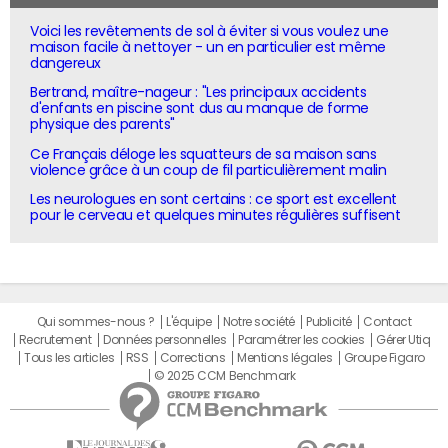
Voici les revêtements de sol à éviter si vous voulez une
maison facile à nettoyer - un en particulier est même
dangereux
Bertrand, maître-nageur : "Les principaux accidents
d'enfants en piscine sont dus au manque de forme
physique des parents"
Ce Français déloge les squatteurs de sa maison sans
violence grâce à un coup de fil particulièrement malin
Les neurologues en sont certains : ce sport est excellent
pour le cerveau et quelques minutes régulières suffisent
Qui sommes-nous ?
L'équipe
Notre société
Publicité
Contact
Recrutement
Données personnelles
Paramétrer les cookies
Gérer Utiq
Tous les articles
RSS
Corrections
Mentions légales
Groupe Figaro
© 2025 CCM Benchmark