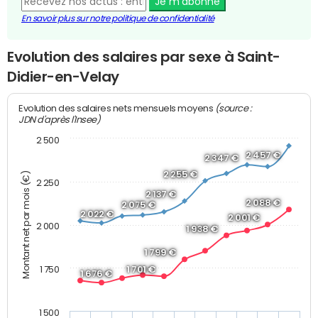
Je m'abonne
En savoir plus sur notre politique de confidentialité
Evolution des salaires par sexe à Saint-
Didier-en-Velay
(source :
Evolution des salaires nets mensuels moyens
JDN d'après l'Insee)
2 500
2 457 €
2 347 €
2 255 €
Montant net par mois (€)
2 250
2 137 €
2 088 €
2 075 €
2 022 €
2 001 €
2 000
1 938 €
1 799 €
1 750
1 701 €
1 676 €
1 500