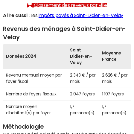
Classement des revenus par ville
A lire aussi :
Les
impôts payés à Saint-Didier-en-Velay
Revenus des ménages à Saint-Didier-en-
Velay
Saint-
Moyenne
Données 2024
Didier-en-
France
Velay
Revenu mensuel moyen par
2 343 € / par
2 626 € / par
foyer fiscal
mois
mois
Nombre de foyers fiscaux
2 047 foyers
1 107 foyers
Nombre moyen
1,7
1,7
d'habitant(s) par foyer
personne(s)
personne(s)
Méthodologie