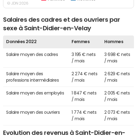
© JDN 2026
Salaires des cadres et des ouvriers par
sexe à Saint-Didier-en-Velay
Données 2022
Femmes
Hommes
Salaire moyen des cadres
3 195 € nets
3 698 € nets
/ mois
/ mois
Salaire moyen des
2 274 € nets
2 629 € nets
professions intermédiaires
/ mois
/ mois
Salaire moyen des employés
1 847 € nets
2 005 € nets
/ mois
/ mois
Salaire moyen des ouvriers
1 774 € nets
2 073 € nets
/ mois
/ mois
Evolution des revenus à Saint-Didier-en-