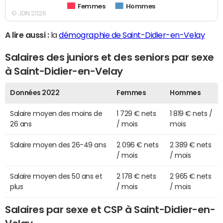
Femmes
Hommes
© JDN 2026
A lire aussi :
la
démographie de Saint-Didier-en-Velay
Salaires des juniors et des seniors par sexe
à Saint-Didier-en-Velay
Données 2022
Femmes
Hommes
Salaire moyen des moins de
1 729 € nets
1 819 € nets /
26 ans
/ mois
mois
Salaire moyen des 26-49 ans
2 096 € nets
2 389 € nets
/ mois
/ mois
Salaire moyen des 50 ans et
2 178 € nets
2 965 € nets
plus
/ mois
/ mois
Salaires par sexe et CSP à Saint-Didier-en-