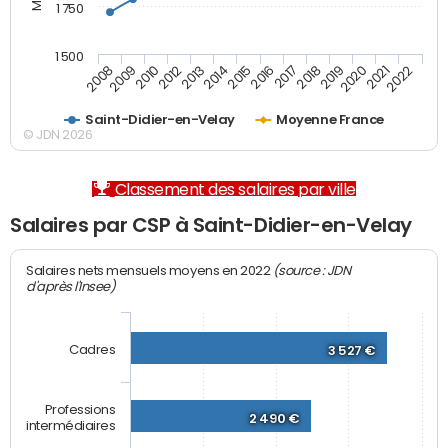
1 750
1 500
2012
2019
2014
2021
2008
2016
2010
2018
2013
2020
2015
2022
2009
2017
Saint-Didier-en-Velay
Moyenne France
© JDN 2026
Classement des salaires par ville
Salaires par CSP à Saint-Didier-en-Velay
(source : JDN
Salaires nets mensuels moyens en 2022
d'après l'Insee)
Cadres
3 527 €
Professions
2 490 €
intermédiaires