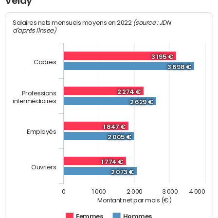
Velay
(source : JDN
Salaires nets mensuels moyens en 2022
d'après l'Insee)
3 195 €
Cadres
3 698 €
2 274 €
Professions
intermédiaires
2 629 €
1 847 €
Employés
2 005 €
1 774 €
Ouvriers
2 073 €
0
1 000
2 000
3 000
4 000
Montant net par mois (€)
Femmes
Hommes