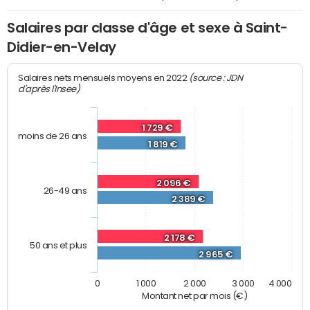
Salaires par classe d'âge et sexe à Saint-
Didier-en-Velay
(source : JDN
Salaires nets mensuels moyens en 2022
d'après l'Insee)
1 729 €
moins de 26 ans
1 819 €
2 096 €
26-49 ans
2 389 €
2 178 €
50 ans et plus
2 965 €
0
1 000
2 000
3 000
4 000
Montant net par mois (€)