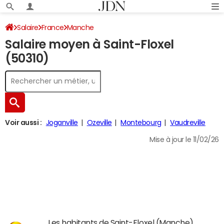
Salaire
France
Manche
Salaire moyen à Saint-Floxel
(50310)
Voir aussi :
Joganville
Ozeville
Montebourg
Vaudreville
Mise à jour le 11/02/26
Les habitants de Saint-Floxel (Manche)