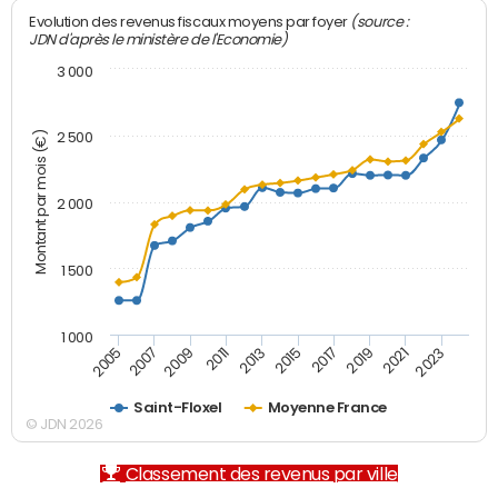
(source :
Evolution des revenus fiscaux moyens par foyer
JDN d'après le ministère de l'Economie)
3 000
Montant par mois (€)
2 500
2 000
1 500
1 000
2007
2017
2009
2019
2011
2021
2013
2023
2005
2015
Saint-Floxel
Moyenne France
© JDN 2026
Classement des revenus par ville