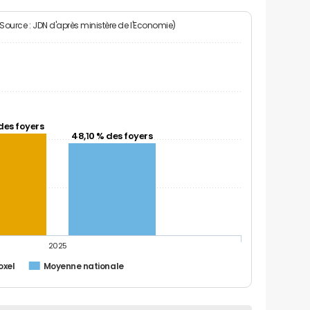
(Source : JDN d'après ministère de l'Economie)
des foyers
48,10 % des foyers
2025
oxel
Moyenne nationale