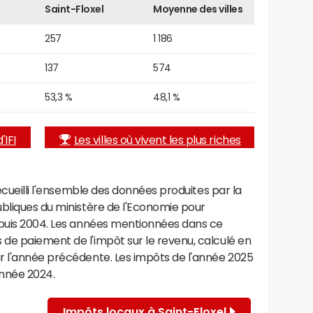
Saint-Floxel
Moyenne des villes
257
1 186
137
574
53,3 %
48,1 %
'IFI
Les villes où vivent les plus riches
recueilli l'ensemble des données produites par la
ubliques du ministère de l'Economie pour
epuis 2004. Les années mentionnées dans ce
de paiement de l'impôt sur le revenu, calculé en
r l'année précédente. Les impôts de l'année 2025
année 2024.
Impôts locaux à Saint-Floxel