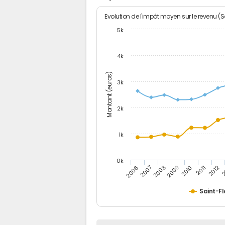
Evolution de l'impôt moyen sur le revenu (
5k
4k
Montant (euros)
3k
2k
1k
0k
2006
2007
2008
2009
2010
2011
2012
2
Saint-Fl