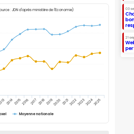
03 s
Source : JDN d'après ministère de l'Economie)
Cha
bon
res
21 se
Web
per
2014
2024
013
2015
2016
2017
2018
2019
2020
2021
2022
2023
2025
oxel
Moyenne nationale