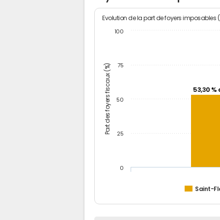
Evolution de la part de foyers imposables 
100
Part des foyers fiscaux (%)
75
53,30 % 
50
25
0
Saint-Fl