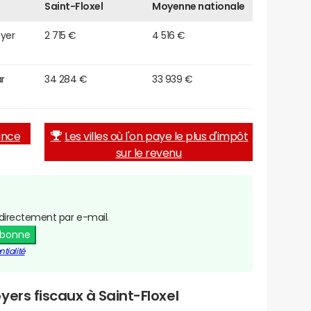
Saint-Floxel
Moyenne nationale
oyer
2 715 €
4 516 €
r
34 284 €
33 939 €
rance
Les villes où l'on paye le plus d'impôt
sur le revenu
directement par e-mail.
abonne
tialité
yers fiscaux à Saint-Floxel