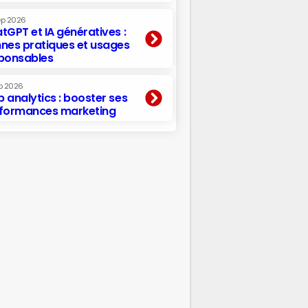
ep 2026
tGPT et IA génératives :
nes pratiques et usages
ponsables
p 2026
 analytics : booster ses
formances marketing