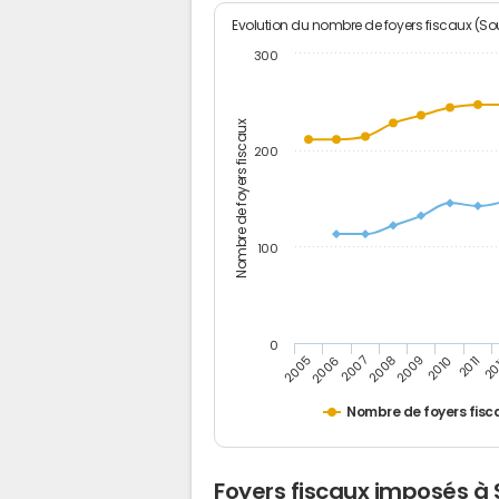
Evolution du nombre de foyers fiscaux (Sou
300
Nombre de foyers fiscaux
200
100
0
2005
20
2009
2006
2010
2007
2011
2008
Nombre de foyers fisc
Foyers fiscaux imposés à 