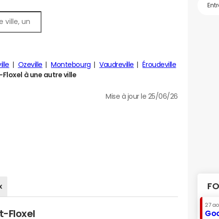
lle
Ozeville
Montebourg
Vaudreville
Éroudeville
loxel à une autre ville
Mise à jour le 25/06/26
FO
x
27 a
t-Floxel
Goo