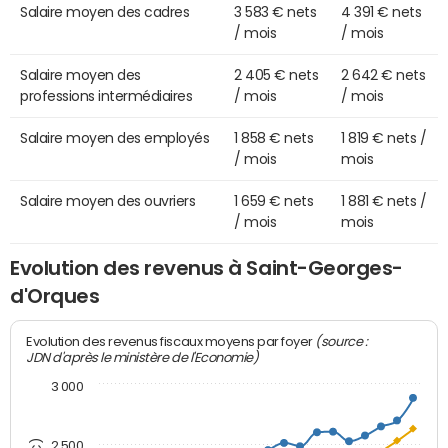
Salaire moyen des cadres
3 583 € nets
4 391 € nets
/ mois
/ mois
Salaire moyen des
2 405 € nets
2 642 € nets
professions intermédiaires
/ mois
/ mois
Salaire moyen des employés
1 858 € nets
1 819 € nets /
/ mois
mois
Salaire moyen des ouvriers
1 659 € nets
1 881 € nets /
/ mois
mois
Evolution des revenus à Saint-Georges-
d'Orques
(source :
Evolution des revenus fiscaux moyens par foyer
JDN d'après le ministère de l'Economie)
3 000
2 500