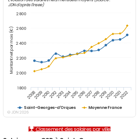
Evolution des salaires nets mensuels moyens
JDN d'après l'Insee)
2 800
2 600
Montant net par mois (€)
2 400
2 200
2 000
1 800
2008
2009
2010
2012
2013
2014
2015
2016
2017
2018
2019
2020
2021
2022
Saint-Georges-d'Orques
Moyenne France
© JDN 2026
Classement des salaires par ville