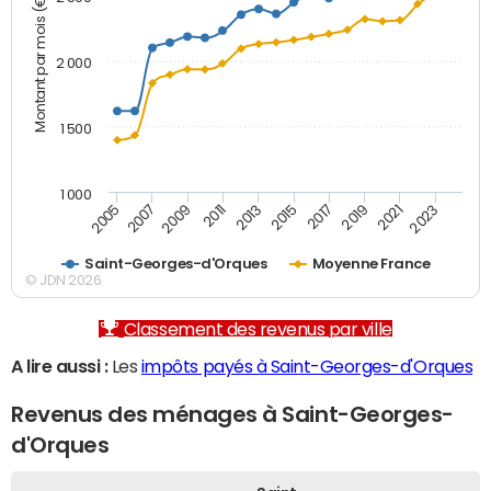
Montant par mois (€)
2 000
1 500
1 000
2007
2017
2009
2019
2011
2021
2013
2023
2005
2015
Saint-Georges-d'Orques
Moyenne France
© JDN 2026
Classement des revenus par ville
A lire aussi :
Les
impôts payés à Saint-Georges-d'Orques
Revenus des ménages à Saint-Georges-
d'Orques