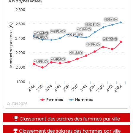
JDN d'après l'Insee)
2 800
2 613 €
2 600
Montant net par mois (€)
2 545 €
2 477 €
2 450 €
2 425 €
2 405 €
2 369 €
2 400
2 345 €
2 270 €
2 200
2 153 €
2 065 €
2 036 €
2 000
1 800
2019
2017
2015
2013
2022
2020
2018
2016
2014
2012
2021
Femmes
Hommes
© JDN 2026
Classement des salaires des femmes par ville
Classement des salaires des hommes par ville