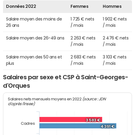
Données 2022
Femmes
Hommes
Salaire moyen des moins de
1 725 € nets
1 902 € nets
26 ans
/ mois
/ mois
Salaire moyen des 26-49 ans
2 263 € nets
2 476 € nets
/ mois
/ mois
Salaire moyen des 50 ans et
2 683 € nets
3 103 € nets
plus
/ mois
/ mois
Salaires par sexe et CSP à Saint-Georges-
d'Orques
(source : JDN
Salaires nets mensuels moyens en 2022
d'après l'Insee)
3 583 €
Cadres
4 391 €