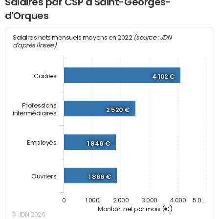
Salaires par CSP à Saint-Georges-
d'Orques
(source : JDN
Salaires nets mensuels moyens en 2022
d'après l'Insee)
Cadres
4 102 €
Professions
2 520 €
intermédiaires
Employés
1 846 €
Ouvriers
1 866 €
0
1 000
2 000
3 000
4 000
5 0…
Montant net par mois (€)
© JDN 2026