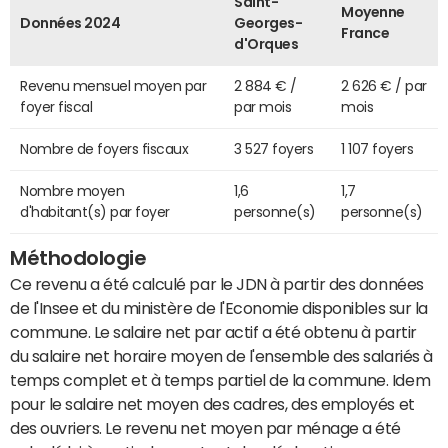
Saint-
Moyenne
Données 2024
Georges-
France
d'Orques
Revenu mensuel moyen par
2 884 € /
2 626 € / par
foyer fiscal
par mois
mois
Nombre de foyers fiscaux
3 527 foyers
1 107 foyers
Nombre moyen
1,6
1,7
d'habitant(s) par foyer
personne(s)
personne(s)
Méthodologie
Ce revenu a été calculé par le JDN à partir des données
de l'Insee et du ministère de l'Economie disponibles sur la
commune. Le salaire net par actif a été obtenu à partir
du salaire net horaire moyen de l'ensemble des salariés à
temps complet et à temps partiel de la commune. Idem
pour le salaire net moyen des cadres, des employés et
des ouvriers. Le revenu net moyen par ménage a été