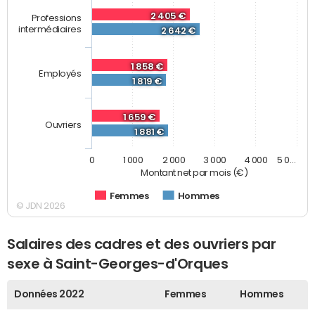
2 405 €
Professions
intermédiaires
2 642 €
1 858 €
Employés
1 819 €
1 659 €
Ouvriers
1 881 €
0
1 000
2 000
3 000
4 000
5 0…
Montant net par mois (€)
Femmes
Hommes
© JDN 2026
Salaires des cadres et des ouvriers par
sexe à Saint-Georges-d'Orques
Données 2022
Femmes
Hommes