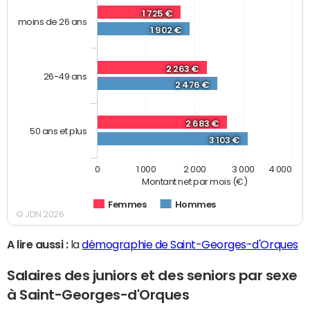
1 725 €
moins de 26 ans
1 902 €
2 263 €
26-49 ans
2 476 €
2 683 €
50 ans et plus
3 103 €
0
1 000
2 000
3 000
4 000
Montant net par mois (€)
Femmes
Hommes
© JDN 2026
A lire aussi :
la
démographie de Saint-Georges-d'Orques
Salaires des juniors et des seniors par sexe
à Saint-Georges-d'Orques