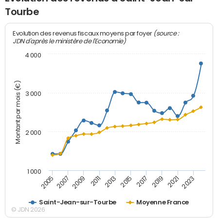
Tourbe
(source :
Evolution des revenus fiscaux moyens par foyer
JDN d'après le ministère de l'Economie)
4 000
Montant par mois (€)
3 000
2 000
1 000
2007
2017
2005
2015
2013
2023
2011
2021
2009
2019
Saint-Jean-sur-Tourbe
Moyenne France
© JDN 2026