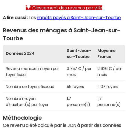
Classement des revenus par ville
A lire aussi :
Les
impôts payés à Saint-Jean-sur-Tourbe
Revenus des ménages à Saint-Jean-sur-
Tourbe
Saint-Jean-
Moyenne
Données 2024
sur-Tourbe
France
Revenu mensuel moyen par
3 757 € / par
2 626 € / par
foyer fiscal
mois
mois
Nombre de foyers fiscaux
55 foyers
1 107 foyers
Nombre moyen
1,7
1,7
d'habitant(s) par foyer
personne(s)
personne(s)
Méthodologie
Ce revenu a été calculé par le JDN à partir des données