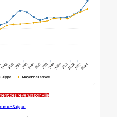
1
2012
2013
2014
2015
2016
2017
2018
2019
2020
2021
2022
2023
2024
uippe
Moyenne France
ent des revenus par ville
Somme-Suippe