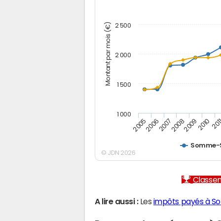
Montant par mois (€)
2 500
2 000
1 500
1 000
2005
2006
2007
2008
2009
2010
201
Somme-S
© JDN 2026
Classem
A lire aussi :
Les
impôts payés à 