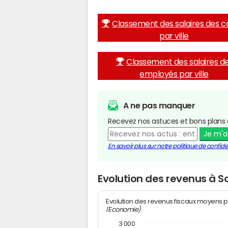
Classement des salaires des c
par ville
Classement des salaires d
employés par ville
A ne pas manquer
Recevez nos astuces et bons plans 
Je m'
En savoir plus sur notre politique de confiden
Evolution des revenus à
Evolution des revenus fiscaux moyens p
l'Economie)
3 000