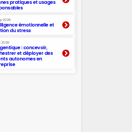
nes pratiques et usages
ponsables
ep 2026
elligence émotionnelle et
tion du stress
t 2026
agentique : concevoir,
hestrer et déployer des
nts autonomes en
reprise