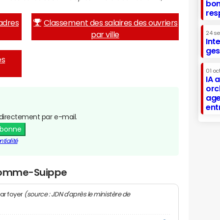
bon
res
adres
Classement des salaires des ouvriers
par ville
24 s
Int
ges
es
01 oc
IA 
orc
age
ent
directement par e-mail.
abonne
tialité
 Somme-Suippe
(source : JDN d'après le ministère de
ar foyer