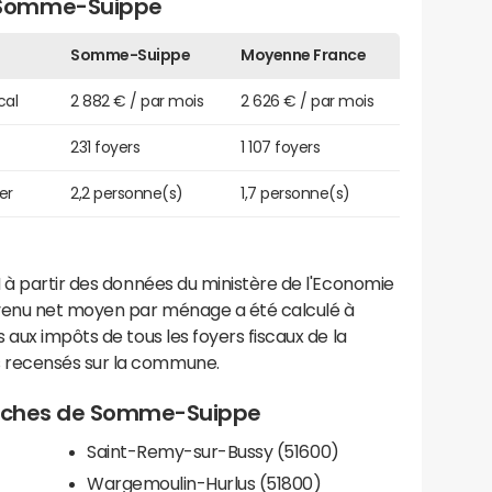
 Somme-Suippe
Somme-Suippe
Moyenne France
cal
2 882 € / par mois
2 626 € / par mois
231 foyers
1 107 foyers
er
2,2 personne(s)
1,7 personne(s)
 à partir des données du ministère de l'Economie
evenu net moyen par ménage a été calculé à
 aux impôts de tous les foyers fiscaux de la
 recensés sur la commune.
 proches de Somme-Suippe
Saint-Remy-sur-Bussy (51600)
Wargemoulin-Hurlus (51800)